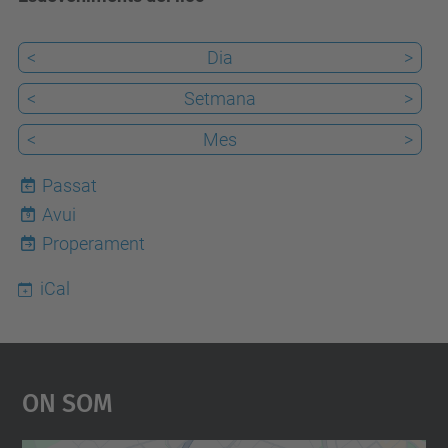
<
Dia
>
<
Setmana
>
<
Mes
>
Passat
Avui
9
Properament
iCal
On Som