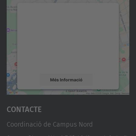
Necessitem el vostre
consentiment per carregar el
servei Google Maps!
Utilitzem un servei de tercers per incrustar
contingut del mapa que pugui recollir dades
sobre la vostra activitat. Reviseu-ne els
detalls i accepteu el servei per veure el
mapa.
Més Informació
Accepta
Contacte
powered by
Usercentrics Consent
Management Platform
Coordinació de Campus Nord