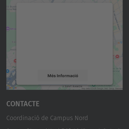
Necessitem el vostre
consentiment per carregar el
servei Google Maps!
Utilitzem un servei de tercers per incrustar
contingut del mapa que pugui recollir dades
sobre la vostra activitat. Reviseu-ne els
detalls i accepteu el servei per veure el
mapa.
Més Informació
Accepta
Contacte
powered by
Usercentrics Consent
Management Platform
Coordinació de Campus Nord