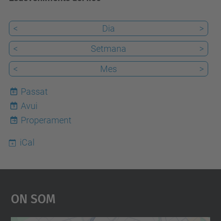
<
Dia
>
<
Setmana
>
<
Mes
>
Passat
Avui
9
Properament
iCal
On Som