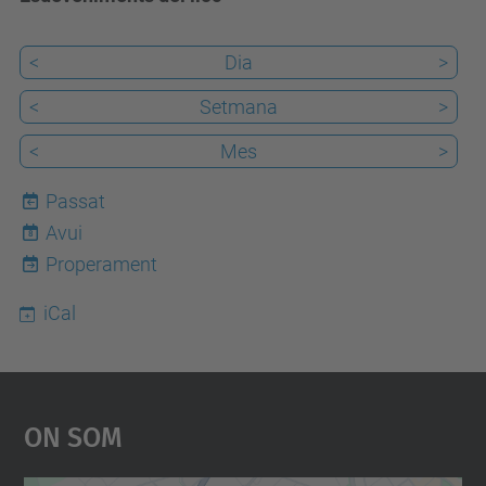
<
Dia
>
<
Setmana
>
<
Mes
>
Passat
Avui
8
Properament
iCal
On Som