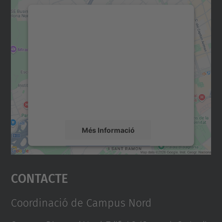
Necessitem el vostre
consentiment per carregar el
servei Google Maps!
Utilitzem un servei de tercers per incrustar
contingut del mapa que pugui recollir dades
sobre la vostra activitat. Reviseu-ne els
detalls i accepteu el servei per veure el
mapa.
Més Informació
Accepta
Contacte
powered by
Usercentrics Consent
Management Platform
Coordinació de Campus Nord