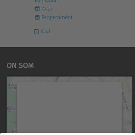
Avui
7
Properament
iCal
On Som
Necessitem el vostre consentiment
per carregar el servei Google Maps!
Utilitzem un servei de tercers per incrustar
contingut del mapa que pugui recollir dades
sobre la vostra activitat. Reviseu-ne els
detalls i accepteu el servei per veure el mapa.