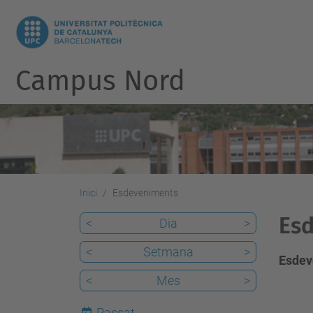
Campus Nord
Inici
Esdeveniments
Esd
<
Dia
>
<
Setmana
>
Esdev
<
Mes
>
Passat