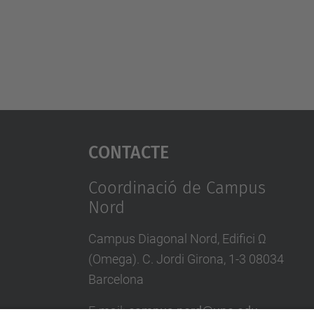
Contacte
Coordinació de Campus
Nord
Campus Diagonal Nord, Edifici Ω
(Omega). C. Jordi Girona, 1-3 08034
Barcelona
E-mail
:
campus.nord@upc.edu