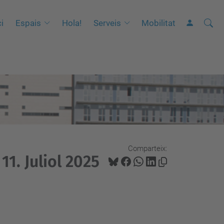
Cerca
C
ci
Espais
Hola!
Serveis
Mobilitat
e
r
c
a
a
v
a
n
Comparteix:
ç
1. Juliol 2025
a
d
a
…