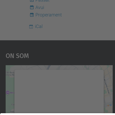
Avui
7
Properament
iCal
On Som
Necessitem el vostre consentiment
per carregar el servei Google Maps!
Utilitzem un servei de tercers per incrustar
contingut del mapa que pugui recollir dades
sobre la vostra activitat. Reviseu-ne els
detalls i accepteu el servei per veure el mapa.