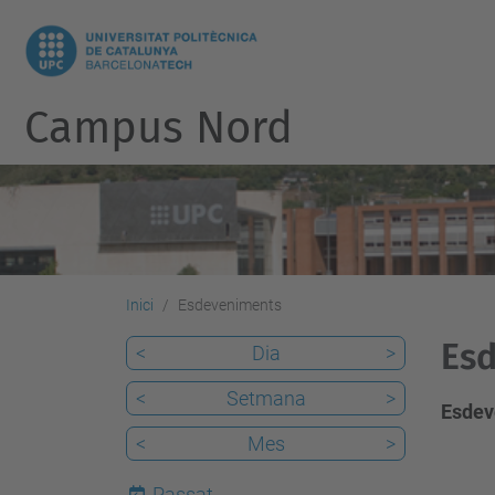
Campus Nord
Inici
Esdeveniments
Esd
<
Dia
>
<
Setmana
>
Esdev
<
Mes
>
Passat