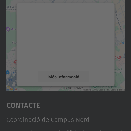
Necessitem el vostre
consentiment per carregar el
servei Google Maps!
Utilitzem un servei de tercers per incrustar
contingut del mapa que pugui recollir dades
sobre la vostra activitat. Reviseu-ne els
detalls i accepteu el servei per veure el
mapa.
Més Informació
Accepta
Contacte
powered by
Usercentrics Consent
Management Platform
Coordinació de Campus Nord