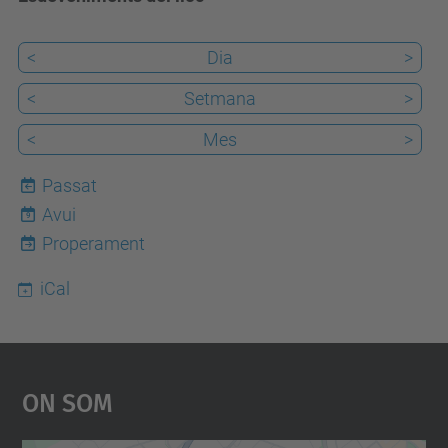
<
Dia
>
<
Setmana
>
<
Mes
>
Passat
Avui
9
Properament
iCal
On Som