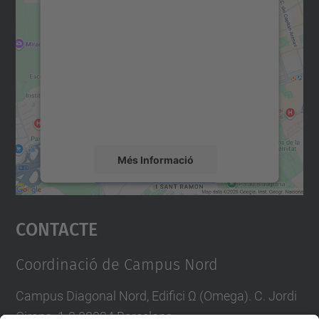
Necessitem el vostre
consentiment per carregar el
servei Google Maps!
Utilitzem un servei de tercers per incrustar
contingut del mapa que pugui recollir dades
sobre la vostra activitat. Reviseu-ne els
detalls i accepteu el servei per veure el
mapa.
Més Informació
Accepta
Contacte
powered by
Usercentrics Consent
Management Platform
Coordinació de Campus Nord
Campus Diagonal Nord, Edifici Ω (Omega). C. Jordi
Girona, 1-3 08034 Barcelona