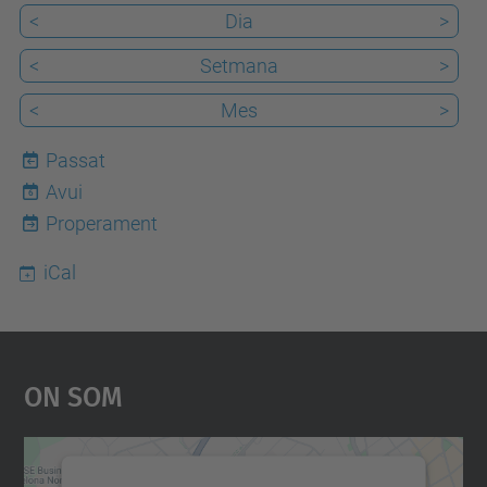
<
Dia
>
<
Setmana
>
<
Mes
>
Passat
Avui
6
Properament
iCal
On Som