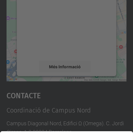
Necessitem el vostre
consentiment per carregar el
servei Google Maps!
Utilitzem un servei de tercers per incrustar
contingut del mapa que pugui recollir dades
sobre la vostra activitat. Reviseu-ne els
detalls i accepteu el servei per veure el
mapa.
Més Informació
Accepta
Contacte
powered by
Usercentrics Consent
Management Platform
Coordinació de Campus Nord
Campus Diagonal Nord, Edifici Ω (Omega). C. Jordi
Girona, 1-3 08034 Barcelona