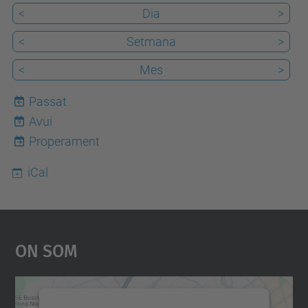
<
Dia
>
<
Setmana
>
<
Mes
>
Passat
Avui
9
Properament
iCal
On Som