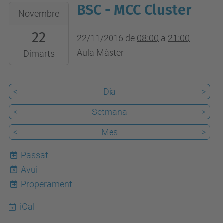
BSC - MCC Cluster
2016-
Novembre
11-
22
22T08:00:00+01:00
22/11/2016
de
08:00
a
21:00
2016-
Aula Màster
Dimarts
11-
22T21:00:00+01:00
<
Dia
>
<
Setmana
>
<
Mes
>
Passat
Avui
6
Properament
iCal