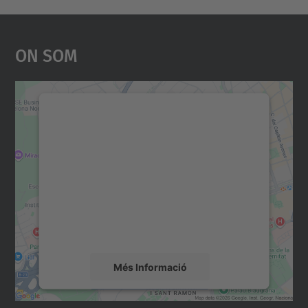
On Som
Necessitem el vostre
consentiment per carregar el
servei Google Maps!
Utilitzem un servei de tercers per incrustar
contingut del mapa que pugui recollir dades
sobre la vostra activitat. Reviseu-ne els
detalls i accepteu el servei per veure el
mapa.
Més Informació
Accepta