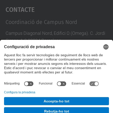
Contacte
powered by
Usercentrics Consent
Management Platform
Coordinació de Campus Nord
Campus Diagonal Nord, Edifici Ω (Omega). C. Jordi
Girona, 1-3 08034 Barcelona
E-mail
:
campus.nord@upc.edu
Directori UPC
Formulari de contacte
© UPC
Unitat de Gestió del Campus Nord