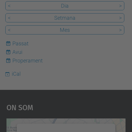
<
Dia
>
<
Setmana
>
<
Mes
>
Passat
Avui
8
Properament
iCal
On Som