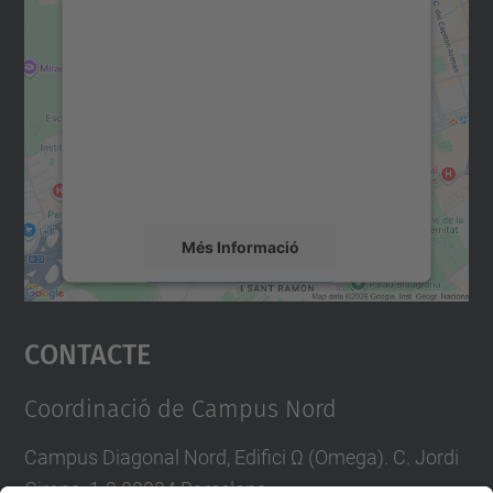
Necessitem el vostre
consentiment per carregar el
servei Google Maps!
Utilitzem un servei de tercers per incrustar
contingut del mapa que pugui recollir dades
sobre la vostra activitat. Reviseu-ne els
detalls i accepteu el servei per veure el
mapa.
Més Informació
Accepta
Contacte
powered by
Usercentrics Consent
Management Platform
Coordinació de Campus Nord
Campus Diagonal Nord, Edifici Ω (Omega). C. Jordi
Girona, 1-3 08034 Barcelona