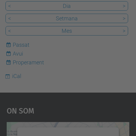
<
Dia
>
<
Setmana
>
<
Mes
>
Passat
Avui
7
Properament
iCal
On Som