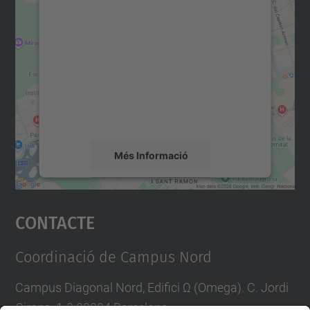
Necessitem el vostre
consentiment per carregar el
servei Google Maps!
Utilitzem un servei de tercers per incrustar
contingut del mapa que pugui recollir dades
sobre la vostra activitat. Reviseu-ne els
detalls i accepteu el servei per veure el
mapa.
Més Informació
Accepta
Contacte
powered by
Usercentrics Consent
Management Platform
Coordinació de Campus Nord
Campus Diagonal Nord, Edifici Ω (Omega). C. Jordi
Girona, 1-3 08034 Barcelona