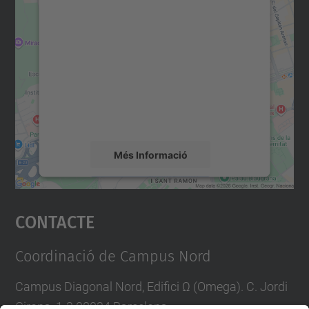
Necessitem el vostre
consentiment per carregar el
servei Google Maps!
Utilitzem un servei de tercers per incrustar
contingut del mapa que pugui recollir dades
sobre la vostra activitat. Reviseu-ne els
detalls i accepteu el servei per veure el
mapa.
Més Informació
Accepta
Contacte
powered by
Usercentrics Consent
Management Platform
Coordinació de Campus Nord
Campus Diagonal Nord, Edifici Ω (Omega). C. Jordi
Girona, 1-3 08034 Barcelona