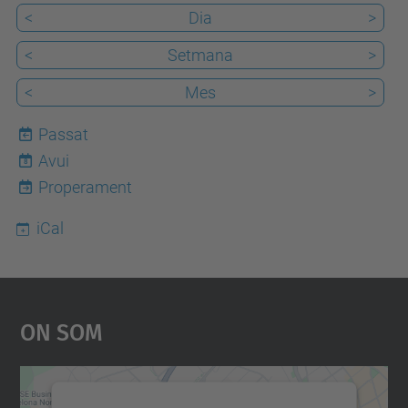
<
Dia
>
<
Setmana
>
<
Mes
>
Passat
Avui
8
Properament
iCal
On Som