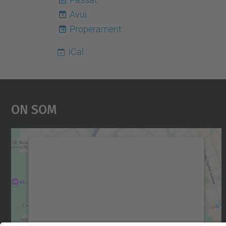
Avui
9
Properament
iCal
On Som
Necessitem el vostre consentiment
per carregar el servei Google Maps!
Utilitzem un servei de tercers per incrustar
contingut del mapa que pugui recollir dades
sobre la vostra activitat. Reviseu-ne els
detalls i accepteu el servei per veure el mapa.