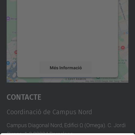
Necessitem el vostre
consentiment per carregar el
servei Google Maps!
Utilitzem un servei de tercers per incrustar
contingut del mapa que pugui recollir dades
sobre la vostra activitat. Reviseu-ne els
detalls i accepteu el servei per veure el
mapa.
Més Informació
Accepta
Contacte
powered by
Usercentrics Consent
Management Platform
Coordinació de Campus Nord
Campus Diagonal Nord, Edifici Ω (Omega). C. Jordi
Girona, 1-3 08034 Barcelona