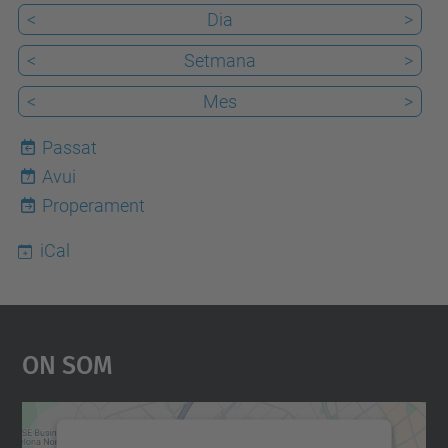
<
Dia
>
<
Setmana
>
<
Mes
>
Passat
Avui
7
Properament
iCal
On Som