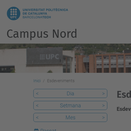
Campus Nord
Inici
Esdeveniments
Esd
<
Dia
>
<
Setmana
>
Esdev
<
Mes
>
Passat