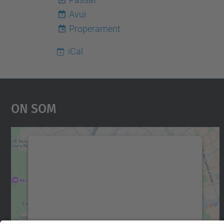
Avui
7
Properament
iCal
On Som
Necessitem el vostre consentiment
per carregar el servei Google Maps!
Utilitzem un servei de tercers per incrustar
contingut del mapa que pugui recollir dades
sobre la vostra activitat. Reviseu-ne els
detalls i accepteu el servei per veure el mapa.