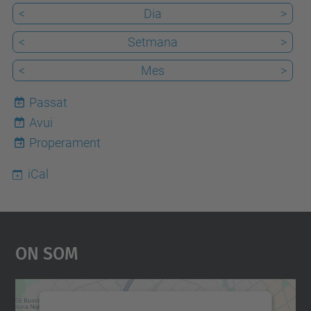
<
Dia
>
<
Setmana
>
<
Mes
>
Passat
Avui
7
Properament
iCal
On Som