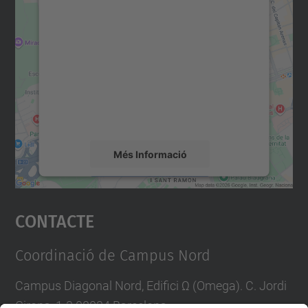
Necessitem el vostre
consentiment per carregar el
servei Google Maps!
Utilitzem un servei de tercers per incrustar
contingut del mapa que pugui recollir dades
sobre la vostra activitat. Reviseu-ne els
detalls i accepteu el servei per veure el
mapa.
Més Informació
Accepta
Contacte
powered by
Usercentrics Consent
Management Platform
Coordinació de Campus Nord
Campus Diagonal Nord, Edifici Ω (Omega). C. Jordi
Girona, 1-3 08034 Barcelona