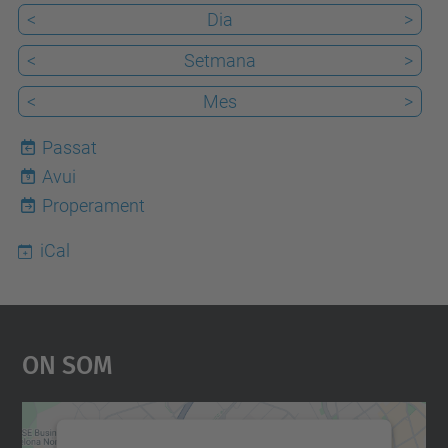
<
Dia
>
<
Setmana
>
<
Mes
>
Passat
Avui
9
Properament
iCal
On Som