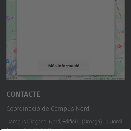
Necessitem el vostre
consentiment per carregar el
servei Google Maps!
Utilitzem un servei de tercers per incrustar
contingut del mapa que pugui recollir dades
sobre la vostra activitat. Reviseu-ne els
detalls i accepteu el servei per veure el
mapa.
Més Informació
Accepta
Contacte
powered by
Usercentrics Consent
Management Platform
Coordinació de Campus Nord
Campus Diagonal Nord, Edifici Ω (Omega). C. Jordi
Girona, 1-3 08034 Barcelona