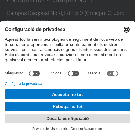
Coordinació de Campus Nord
Campus Diagonal Nord, Edifici Ω (Omega). C. Jordi
Girona, 1-3 08034 Barcelona
E-mail
:
campus.nord@upc.edu
Directori UPC
Formulari de contacte
© UPC
Unitat de Gestió del Campus Nord
Desenvolupat amb
Mapa del lloc
Accessibilitat
Avís legal
Configuració de privadesa