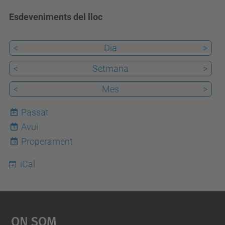
Esdeveniments del lloc
<
Dia
>
<
Setmana
>
<
Mes
>
Passat
Avui
9
Properament
iCal
On Som