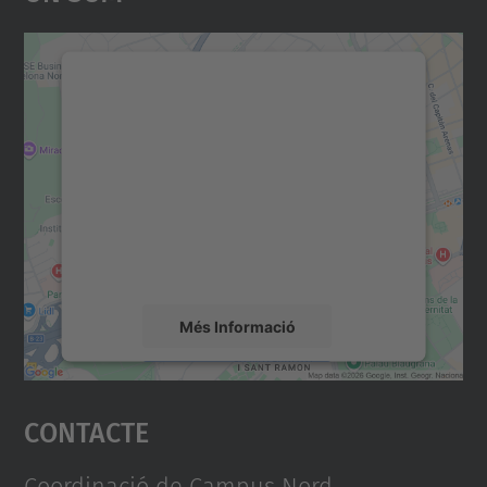
Necessitem el vostre
consentiment per carregar el
servei Google Maps!
Utilitzem un servei de tercers per incrustar
contingut del mapa que pugui recollir dades
sobre la vostra activitat. Reviseu-ne els
detalls i accepteu el servei per veure el
mapa.
Més Informació
Accepta
Contacte
powered by
Usercentrics Consent
Management Platform