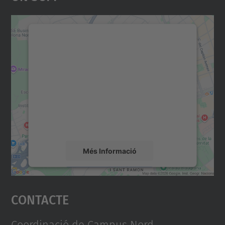
Necessitem el vostre
consentiment per carregar el
servei Google Maps!
Utilitzem un servei de tercers per incrustar
contingut del mapa que pugui recollir dades
sobre la vostra activitat. Reviseu-ne els
detalls i accepteu el servei per veure el
mapa.
Més Informació
Accepta
Contacte
powered by
Usercentrics Consent
Management Platform