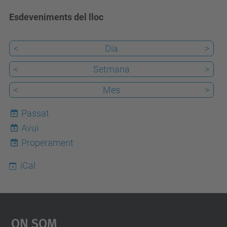
Esdeveniments del lloc
<
Dia
>
<
Setmana
>
<
Mes
>
Passat
Avui
6
Properament
iCal
On Som