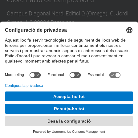
Coordinació de Campus Nord
Campus Diagonal Nord, Edifici Ω (Omega). C. Jordi
Girona, 1-3 08034 Barcelona
E-mail
:
campus.nord@upc.edu
Directori UPC
Formulari de contacte
© UPC
Unitat de Gestió del Campus Nord
Desenvolupat amb
Mapa del lloc
Accessibilitat
Avís legal
Configuració de privadesa