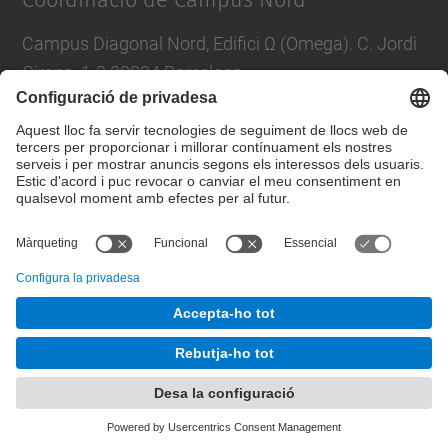
Coordinació de Campus Nord
Campus Diagonal Nord, Edifici Ω (Omega). C. Jordi
Girona, 1-3 08034 Barcelona
E-mail
:
campus.nord@upc.edu
Directori UPC
Formulari de contacte
© UPC
Unitat de Gestió del Campus Nord
Desenvolupat amb
Mapa del lloc
Accessibilitat
Avís legal
Configuració de privadesa