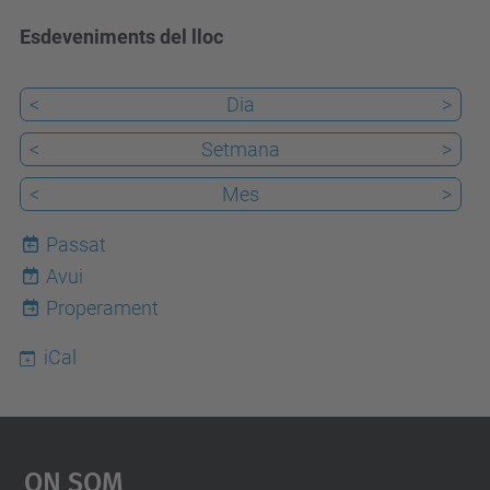
Esdeveniments del lloc
<
Dia
>
<
Setmana
>
<
Mes
>
Passat
Avui
7
Properament
iCal
On Som