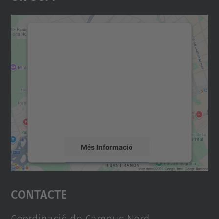
Necessitem el vostre
consentiment per carregar el
servei Google Maps!
Utilitzem un servei de tercers per incrustar
contingut del mapa que pugui recollir dades
sobre la vostra activitat. Reviseu-ne els
detalls i accepteu el servei per veure el
mapa.
Més Informació
Accepta
Contacte
powered by
Usercentrics Consent
Management Platform