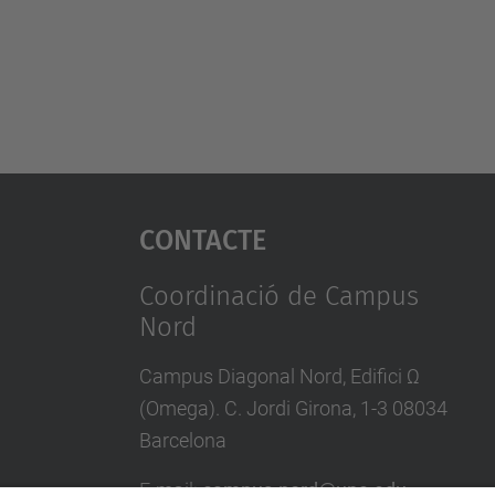
Contacte
Coordinació de Campus
Nord
Campus Diagonal Nord, Edifici Ω
(Omega). C. Jordi Girona, 1-3 08034
Barcelona
E-mail
:
campus.nord@upc.edu