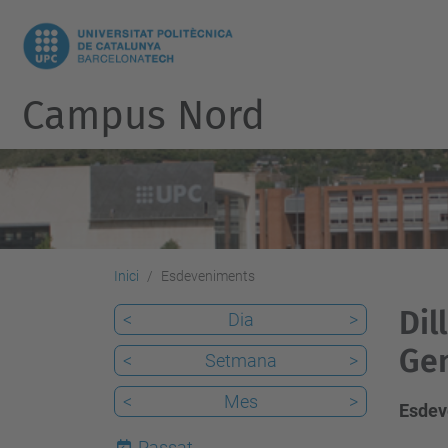
Campus Nord
Inici
Esdeveniments
Dil
<
Dia
>
Gen
<
Setmana
>
<
Mes
>
Esdev
Passat