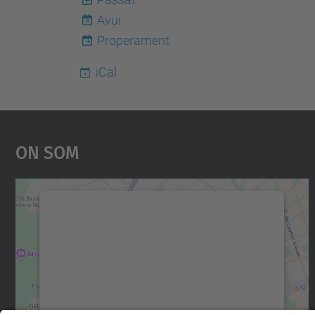
Avui
8
Properament
iCal
On Som
Necessitem el vostre consentiment
per carregar el servei Google Maps!
Utilitzem un servei de tercers per incrustar
contingut del mapa que pugui recollir dades
sobre la vostra activitat. Reviseu-ne els
detalls i accepteu el servei per veure el mapa.