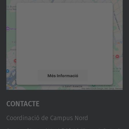
Necessitem el vostre
consentiment per carregar el
servei Google Maps!
Utilitzem un servei de tercers per incrustar
contingut del mapa que pugui recollir dades
sobre la vostra activitat. Reviseu-ne els
detalls i accepteu el servei per veure el
mapa.
Més Informació
Accepta
Contacte
powered by
Usercentrics Consent
Management Platform
Coordinació de Campus Nord