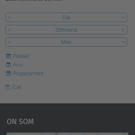
<
Dia
>
<
Setmana
>
<
Mes
>
Passat
Avui
6
Properament
iCal
On Som