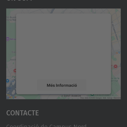
Necessitem el vostre
consentiment per carregar el
servei Google Maps!
Utilitzem un servei de tercers per incrustar
contingut del mapa que pugui recollir dades
sobre la vostra activitat. Reviseu-ne els
detalls i accepteu el servei per veure el
mapa.
Més Informació
Accepta
Contacte
powered by
Usercentrics Consent
Management Platform