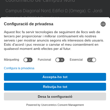
Coordinació de Campus Nord
Campus Diagonal Nord, Edifici Ω (Omega). C. Jordi
Girona, 1-3 08034 Barcelona
E-mail
:
campus.nord@upc.edu
Directori UPC
Formulari de contacte
© UPC
Unitat de Gestió del Campus Nord
Desenvolupat amb
Mapa del lloc
Accessibilitat
Avís legal
Configuració de privadesa