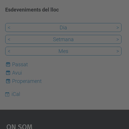
Esdeveniments del lloc
<
Dia
>
<
Setmana
>
<
Mes
>
Passat
Avui
9
Properament
iCal
On Som