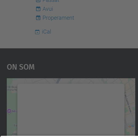
Avui
7
Properament
iCal
On Som
Necessitem el vostre consentiment
per carregar el servei Google Maps!
Utilitzem un servei de tercers per incrustar
contingut del mapa que pugui recollir dades
sobre la vostra activitat. Reviseu-ne els
detalls i accepteu el servei per veure el mapa.