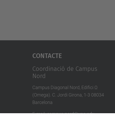
Contacte
Coordinació de Campus
Nord
Campus Diagonal Nord, Edifici Ω
(Omega). C. Jordi Girona, 1-3 08034
Barcelona
E-mail
:
campus.nord@upc.edu