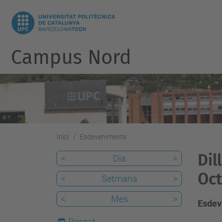
Campus Nord
Inici
Esdeveniments
Dil
<
Dia
>
Oct
<
Setmana
>
<
Mes
>
Esdev
Passat