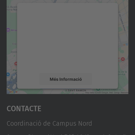
Necessitem el vostre
consentiment per carregar el
servei Google Maps!
Utilitzem un servei de tercers per incrustar
contingut del mapa que pugui recollir dades
sobre la vostra activitat. Reviseu-ne els
detalls i accepteu el servei per veure el
mapa.
Més Informació
Accepta
Contacte
powered by
Usercentrics Consent
Management Platform
Coordinació de Campus Nord