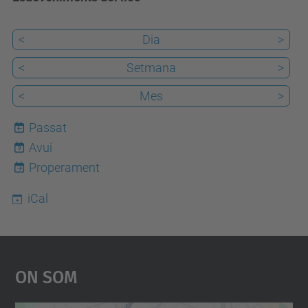
<
Dia
>
<
Setmana
>
<
Mes
>
Passat
Avui
9
Properament
iCal
On Som