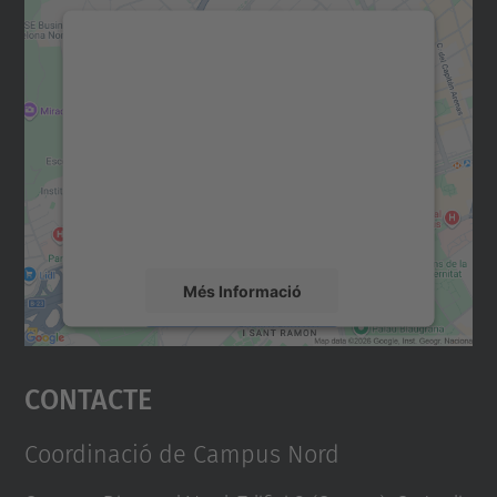
Necessitem el vostre
consentiment per carregar el
servei Google Maps!
Utilitzem un servei de tercers per incrustar
contingut del mapa que pugui recollir dades
sobre la vostra activitat. Reviseu-ne els
detalls i accepteu el servei per veure el
mapa.
Més Informació
Accepta
Contacte
powered by
Usercentrics Consent
Management Platform
Coordinació de Campus Nord