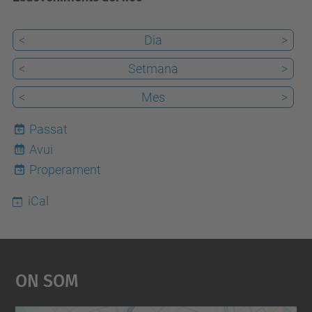
<
Dia
>
<
Setmana
>
<
Mes
>
Passat
Avui
10
Properament
iCal
On Som