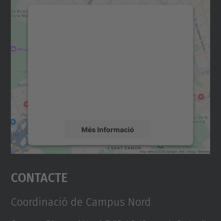
Necessitem el vostre
consentiment per carregar el
servei Google Maps!
Utilitzem un servei de tercers per incrustar
contingut del mapa que pugui recollir dades
sobre la vostra activitat. Reviseu-ne els
detalls i accepteu el servei per veure el
mapa.
Més Informació
Accepta
Contacte
powered by
Usercentrics Consent
Management Platform
Coordinació de Campus Nord