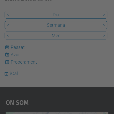
<
Dia
>
<
Setmana
>
<
Mes
>
Passat
Avui
8
Properament
iCal
On Som