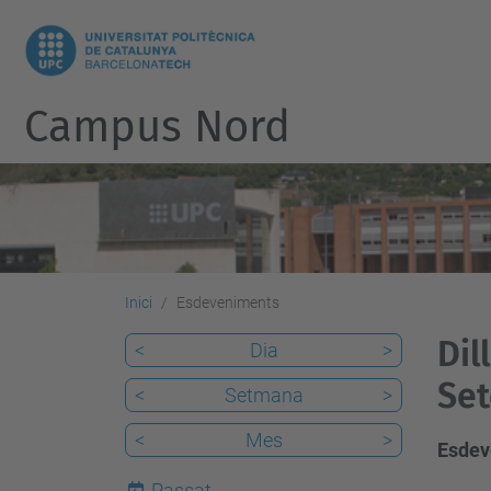
Campus Nord
Inici
Esdeveniments
Dil
<
Dia
>
Set
<
Setmana
>
<
Mes
>
Esdev
Passat