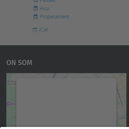
Avui
6
Properament
iCal
On Som
Necessitem el vostre consentiment
per carregar el servei Google Maps!
Utilitzem un servei de tercers per incrustar
contingut del mapa que pugui recollir dades
sobre la vostra activitat. Reviseu-ne els
detalls i accepteu el servei per veure el mapa.