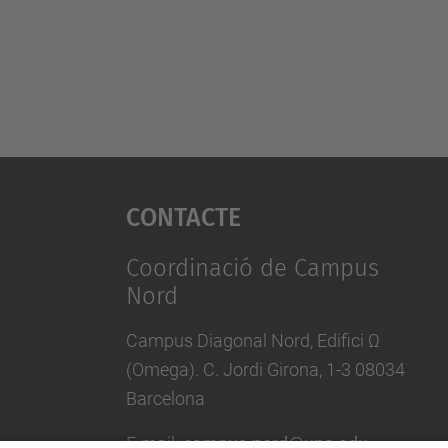
Contacte
Coordinació de Campus
Nord
Campus Diagonal Nord, Edifici Ω
(Omega). C. Jordi Girona, 1-3 08034
Barcelona
E-mail
:
campus.nord@upc.edu