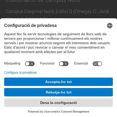
Coordinació de Campus Nord
Campus Diagonal Nord, Edifici Ω (Omega). C. Jordi
Girona, 1-3 08034 Barcelona
E-mail
:
campus.nord@upc.edu
Directori UPC
Formulari de contacte
© UPC
Unitat de Gestió del Campus Nord
Desenvolupat amb
Mapa del lloc
Accessibilitat
Avís legal
Configuració de privadesa