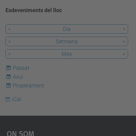
Esdeveniments del lloc
<
Dia
>
<
Setmana
>
<
Mes
>
Passat
Avui
8
Properament
iCal
On Som