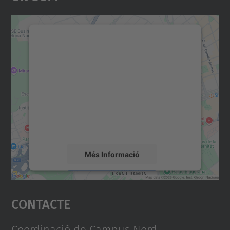
Necessitem el vostre
consentiment per carregar el
servei Google Maps!
Utilitzem un servei de tercers per incrustar
contingut del mapa que pugui recollir dades
sobre la vostra activitat. Reviseu-ne els
detalls i accepteu el servei per veure el
mapa.
Més Informació
Accepta
Contacte
powered by
Usercentrics Consent
Management Platform