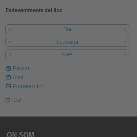
Esdeveniments del lloc
<
Dia
>
<
Setmana
>
<
Mes
>
Passat
Avui
7
Properament
iCal
On Som