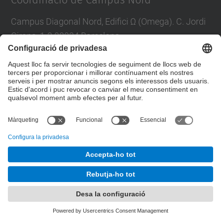
Coordinació de Campus Nord
Campus Diagonal Nord, Edifici Ω (Omega). C. Jordi
Girona, 1-3 08034 Barcelona
E-mail
:
campus.nord@upc.edu
Directori UPC
Formulari de contacte
© UPC
Unitat de Gestió del Campus Nord
Desenvolupat amb
Mapa del lloc
Accessibilitat
Avís legal
Configuració de privadesa