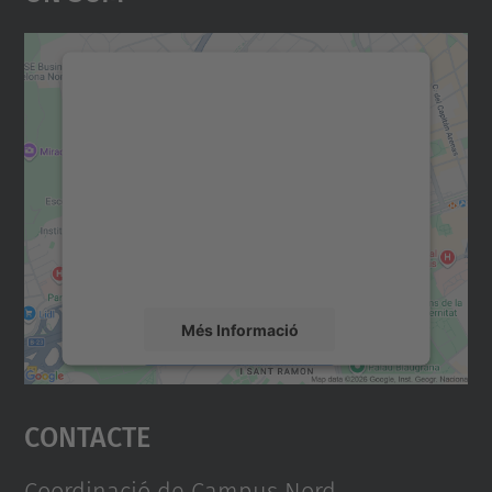
Necessitem el vostre
consentiment per carregar el
servei Google Maps!
Utilitzem un servei de tercers per incrustar
contingut del mapa que pugui recollir dades
sobre la vostra activitat. Reviseu-ne els
detalls i accepteu el servei per veure el
mapa.
Més Informació
Accepta
Contacte
powered by
Usercentrics Consent
Management Platform