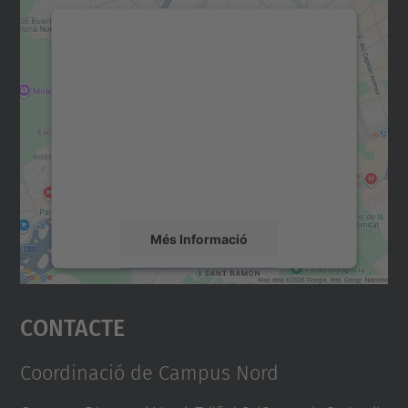
Necessitem el vostre
consentiment per carregar el
servei Google Maps!
Utilitzem un servei de tercers per incrustar
contingut del mapa que pugui recollir dades
sobre la vostra activitat. Reviseu-ne els
detalls i accepteu el servei per veure el
mapa.
Més Informació
Accepta
Contacte
powered by
Usercentrics Consent
Management Platform
Coordinació de Campus Nord