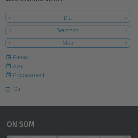
<
Dia
>
<
Setmana
>
<
Mes
>
Passat
Avui
7
Properament
iCal
On Som