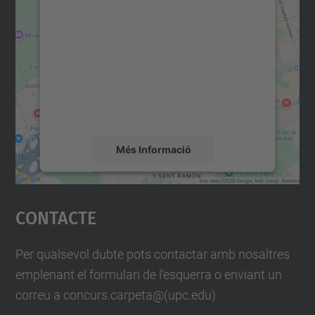
consentiment per carregar el
servei Google Maps!
Utilitzem un servei de tercers per incrustar
contingut del mapa que pugui recollir dades
sobre la vostra activitat. Reviseu-ne els
detalls i accepteu el servei per veure el
mapa.
Més Informació
Accepta
Contacte
powered by
Usercentrics Consent
Management Platform
Per qualsevol dubte pots contactar amb nosaltres
emplenant el formulari de l'esquerra o enviant un
correu a concurs.carpeta@(upc.edu)