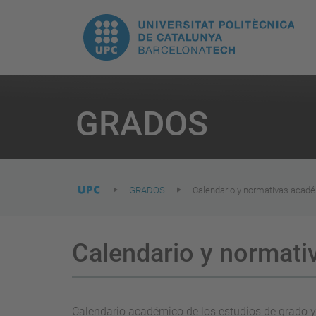
H
UPC.
N
Universitat
pr
Politècnica
You
are
GRADOS
here:
de
Catalunya
GRADOS
Calendario y normativas acad
Calendario y normat
Calendario académico de los estudios de grado 