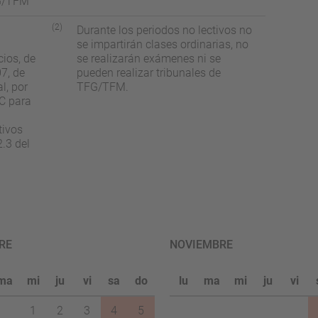
FG/TFM
(2)
Durante los periodos no lectivos no
se impartirán clases ordinarias, no
ios, de
se realizarán exámenes ni se
7, de
pueden realizar tribunales de
l, por
TFG/TFM.
PC para
tivos
2.3 del
RE
NOVIEMBRE
ma
mi
ju
vi
sa
do
lu
ma
mi
ju
vi
1
2
3
4
5