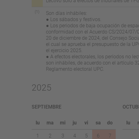
Lectivo solo a efectos de tribunales de T
(1)
Son días inhábiles:
● Los sábados y festivos.
● Los periodos de baja ocupación de espac
conformidad con el Acuerdo CS/2024/07/0
20 de diciembre de 2024, del Consejo Socia
el cual se aprueba el presupuesto de la U
el ejercicio 2025.
● A efectos electorales, los períodos no lec
son inhábiles, de acuerdo con el artículo 3
Reglamento electoral UPC.
2025
SEPTIEMBRE
OCTUB
lu
ma
mi
ju
vi
sa
do
lu
1
2
3
4
5
6
7