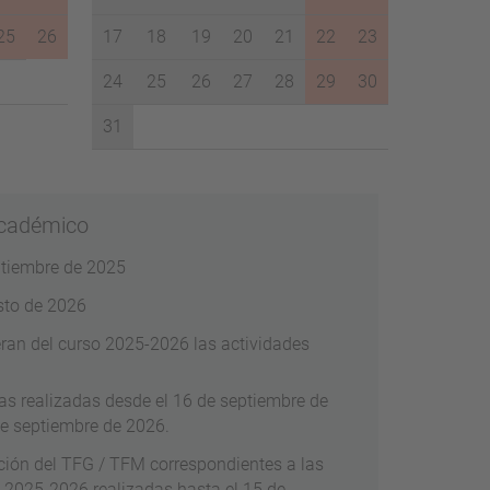
25
26
17
18
19
20
21
22
23
24
25
26
27
28
29
30
31
 académico
eptiembre de 2025
sto de 2026
ran del curso 2025-2026 las actividades
as realizadas desde el 16 de septiembre de
de septiembre de 2026.
ción del TFG / TFM correspondientes a las
o 2025-2026 realizadas hasta el 15 de