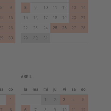
8
9
8
9
10
11
12
13
14
15
16
15
16
17
18
19
20
21
22
23
22
23
24
25
26
27
28
29
30
29
30
31
ABRIL
sa
do
lu
ma
mi
ju
vi
sa
do
1
1
2
3
4
5
7
8
6
7
8
9
10
11
12