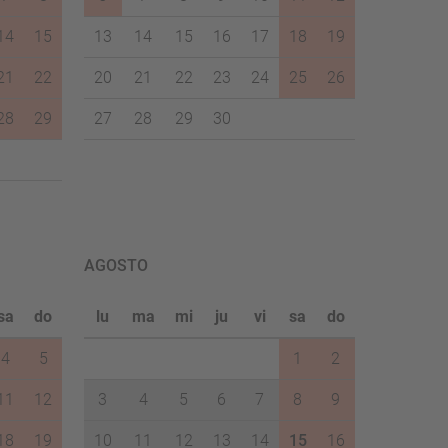
14
15
13
14
15
16
17
18
19
21
22
20
21
22
23
24
25
26
28
29
27
28
29
30
AGOSTO
sa
do
lu
ma
mi
ju
vi
sa
do
4
5
1
2
11
12
3
4
5
6
7
8
9
18
19
10
11
12
13
14
15
16