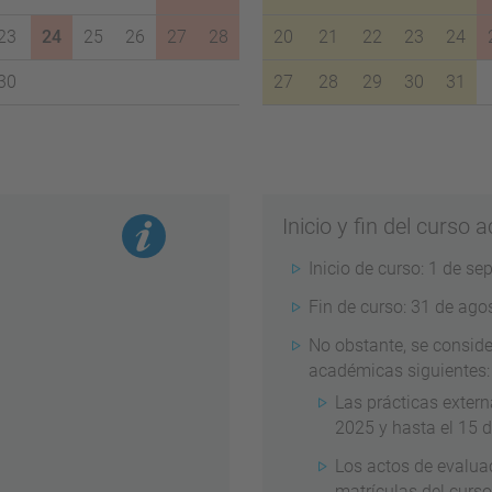
23
24
25
26
27
28
20
21
22
23
24
30
27
28
29
30
31
Inicio y fin del curso
Inicio de curso: 1 de s
Fin de curso: 31 de ago
No obstante, se conside
académicas siguientes:
Las prácticas extern
2025 y hasta el 15 
Los actos de evalua
matrículas del curs