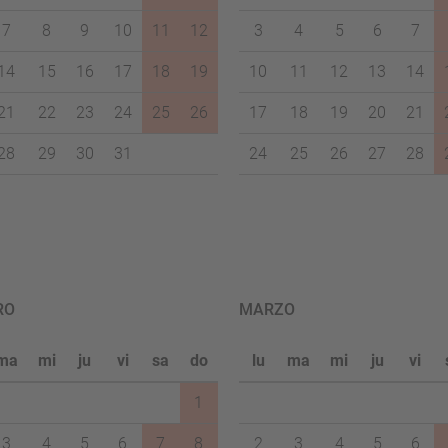
7
8
9
10
11
12
3
4
5
6
7
14
15
16
17
18
19
10
11
12
13
14
21
22
23
24
25
26
17
18
19
20
21
28
29
30
31
24
25
26
27
28
RO
MARZO
ma
mi
ju
vi
sa
do
lu
ma
mi
ju
vi
1
3
4
5
6
7
8
2
3
4
5
6