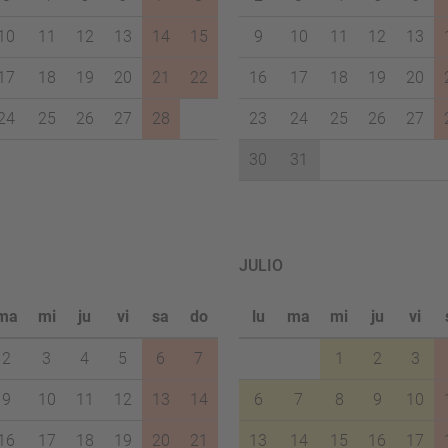
10
11
12
13
14
15
9
10
11
12
13
17
18
19
20
21
22
16
17
18
19
20
24
25
26
27
28
23
24
25
26
27
30
31
JULIO
ma
mi
ju
vi
sa
do
lu
ma
mi
ju
vi
2
3
4
5
6
7
1
2
3
9
10
11
12
13
14
6
7
8
9
10
16
17
18
19
20
21
13
14
15
16
17