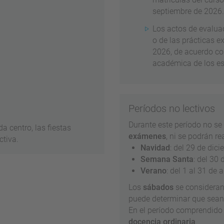
septiembre de 2026.
Los actos de evalua
o de las prácticas e
2026, de acuerdo co
académica de los es
Períodos no lectivos
Durante este período no se 
a centro, las fiestas
exámenes
, ni se podrán r
ctiva.
Navidad
: del 29 de dic
Semana Santa
: del 30
Verano
: del 1 al 31 de
Los
sábados
se considera
puede determinar que sean 
En el período comprendido 
docencia ordinaria
.