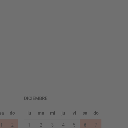
DICIEMBRE
sa
do
lu
ma
mi
ju
vi
sa
do
1
2
1
2
3
4
5
6
7