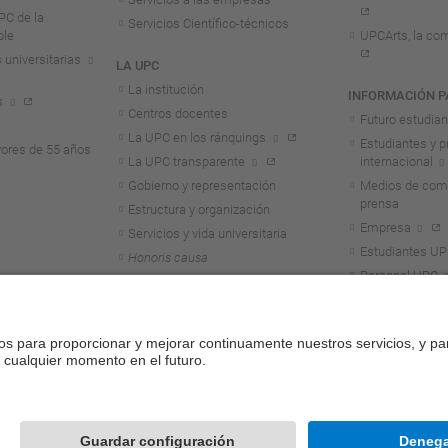
C de la
Servicios Científico-técnicos
ble
UPCArts, la com
 universitarias
LA UPC
La institución
INFORMACIÓN P
s
Centros docentes
Futuro estudia
La UPC en los ránquings
Estudiantes y p
ores de 55 años
La UPC transparente
internacional
Gobierno y representación
Medios de comu
prensa
Estructura y organización
Empresa
Servicios y vida universitaria
Estudiantes U
Honoris causa
Personal UPC
Alumni