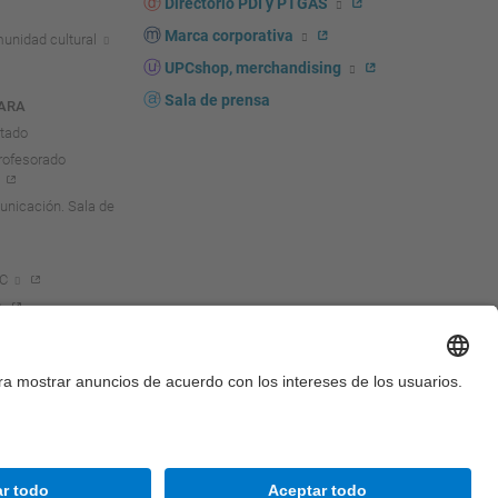
Directorio PDI y PTGAS
Marca corporativa
unidad cultural
UPCshop, merchandising
Sala de prensa
ARA
ntado
rofesorado
nicación. Sala de
PC