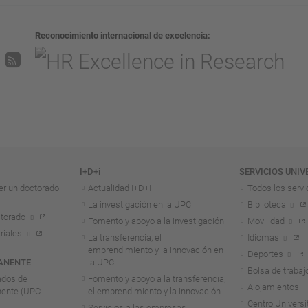
Reconocimiento internacional de excelencia
I+D+i
SERVICIOS UNIV
er un doctorado
Actualidad I+D+I
Todos los servi
La investigación en la UPC
Biblioteca
torado
Fomento y apoyo a la investigación
Movilidad
riales
La transferencia, el
Idiomas
emprendimiento y la innovación en
Deportes
ANENTE
la UPC
Bolsa de trabaj
ados de
Fomento y apoyo a la transferencia,
Alojamientos
nente (UPC
el emprendimiento y la innovación
Centro Universit
Servicios a las empresas