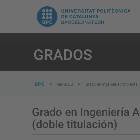
H
UPC.
N
Universitat
pr
Politècnica
You
are
GRADOS
here:
de
Catalunya
GRADOS
Grado en Ingeniería Ambiental +
Grado en Ingeniería A
(doble titulación)