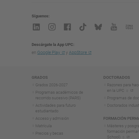
Síguenos
Descárgate la App UPC
en
Google Play
y
AppStore
Navegación
GRADOS
DOCTORADOS
Grados 2026-2027
Razones para hac
en la UPC
Programas académicos de
recorrido sucesivo (PARS)
Programas de doc
Actividades para futuro
Doctorados indust
estudiantado
Acceso y admisión
FORMACIÓN PERM
Matrícula
Másteres y posgr
formación perma
Precios y becas
School)