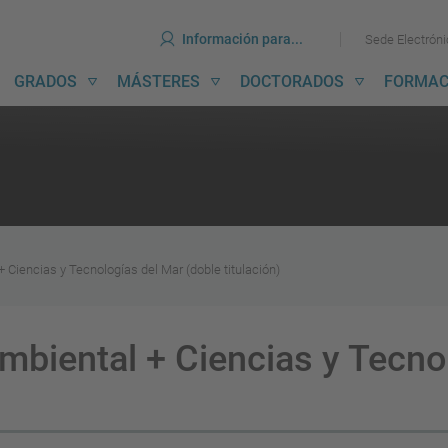
erramientas
Ir
Ir
Información para...
Sede Electrón
al
al
contenido
menú
avegación
GRADOS
MÁSTERES
DOCTORADOS
FORMAC
incipal
 Ciencias y Tecnologías del Mar (doble titulación)
mbiental + Ciencias y Tecno