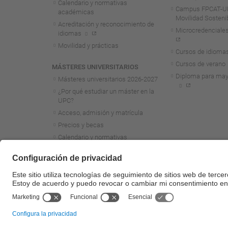
Calendario y normativas
Campus FPCAT-UP
académicas
Movilidad Sosteni
Acreditación y reconocimiento de
Microcredenciales
idiomas
Movilidad y prácticas
Cursos de idioma
Cursos de verano
MÁSTERES UNIVERSITARIOS
Diploma para may
Másteres universitarios 2026-2027
¿Por qué estudiar un máster en la
UPC?
Acceso, admisión y matrícula
Precios y becas
Calendario y normativas
académicas
Acreditación y reconocimiento de
idiomas
Movilidad y prácticas
Másteres de formación
permanente