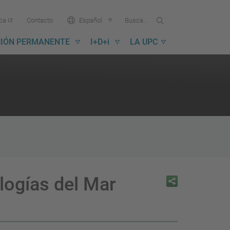
Buscar
Busca
Idioma:
ica
Contacto
Español
en
...
la
IÓN PERMANENTE
I+D+i
LA UPC
UPC
logías del Mar