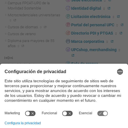
Sede electrónica
Campus FPCAT-UPC de la
Movilidad Sostenible
Identidad digital
Microcredenciales universitarias
Licitación electrónica
Portal del personal UPC
Cursos de idiomas
Directorio PDI y PTGAS
Cursos de verano
Diploma para mayores de 55
Marca corporativa
años
UPCshop, merchandising
I+D+i
Sala de prensa
Actualidad I+D+I
La investigación en la UPC
Fomento y apoyo a la
investigación
La transferencia, el
emprendimiento y la innovación
en la UPC
Fomento y apoyo a la
transferencia, el emprendimiento
y la innovación
Servicios a las empresas