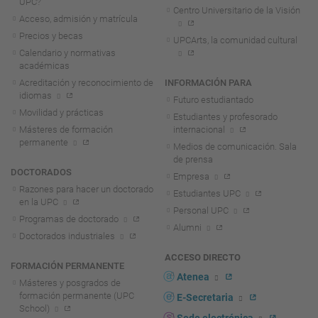
UPC?
Centro Universitario de la Visión
Acceso, admisión y matrícula
Precios y becas
UPCArts, la comunidad cultural
Calendario y normativas
académicas
Acreditación y reconocimiento de
INFORMACIÓN PARA
idiomas
Futuro estudiantado
Movilidad y prácticas
Estudiantes y profesorado
Másteres de formación
internacional
permanente
Medios de comunicación. Sala
de prensa
DOCTORADOS
Empresa
Razones para hacer un doctorado
Estudiantes UPC
en la UPC
Personal UPC
Programas de doctorado
Alumni
Doctorados industriales
ACCESO DIRECTO
FORMACIÓN PERMANENTE
Atenea
Másteres y posgrados de
formación permanente (UPC
E-Secretaria
School)