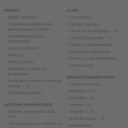
Navegación
GRADOS
LA UPC
Grados 2026-2027
La institución
Programas académicos de
Centros docentes
recorrido sucesivo (PARS)
La UPC en los ránquings
Actividades para futuro
La UPC transparente
estudiantado
Gobierno y representación
Acceso y admisión
Estructura y organización
Matrícula
Servicios y vida universitaria
Precios y becas
Honoris causa
Calendario y normativas
académicas
SERVICIOS UNIVERSITARIOS
Acreditación y reconocimiento de
Todos los servicios
idiomas
Biblioteca
Movilidad y prácticas
Movilidad
MÁSTERES UNIVERSITARIOS
Idiomas
Másteres universitarios 2026-
Deportes
2027
Bolsa de trabajo
¿Por qué estudiar un máster en la
Alojamientos