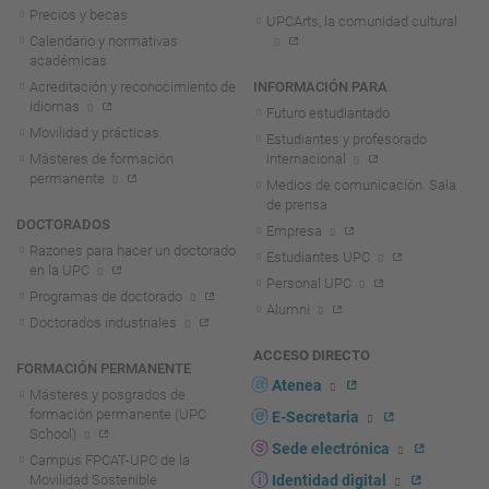
Precios y becas
UPCArts, la comunidad cultural
Calendario y normativas
académicas
Acreditación y reconocimiento de
INFORMACIÓN PARA
idiomas
Futuro estudiantado
Movilidad y prácticas
Estudiantes y profesorado
Másteres de formación
internacional
permanente
Medios de comunicación. Sala
de prensa
DOCTORADOS
Empresa
Razones para hacer un doctorado
Estudiantes UPC
en la UPC
Personal UPC
Programas de doctorado
Alumni
Doctorados industriales
ACCESO DIRECTO
FORMACIÓN PERMANENTE
Atenea
Másteres y posgrados de
formación permanente (UPC
E-Secretaria
School)
Sede electrónica
Campus FPCAT-UPC de la
Movilidad Sostenible
Identidad digital