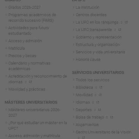
Navegación
Grados 2026-2027
La institución
Programas académicos de
Centros docentes
recorrido sucesivo (PARS)
La UPC en los ránquings
Actividades para futuro
La UPC transparente
estudiantado
Gobierno y representación
Acceso y admisión
Estructura y organización
Matrícula
Servicios y vida universitaria
Precios y becas
Honoris causa
Calendario y normativas
académicas
SERVICIOS UNIVERSITARIOS
Acreditación y reconocimiento de
Todos los servicios
idiomas
Biblioteca
Movilidad y prácticas
Movilidad
MÁSTERES UNIVERSITARIOS
Idiomas
Másteres universitarios 2026-
Deportes
2027
Bolsa de trabajo
¿Por qué estudiar un máster en la
Alojamientos
UPC?
Centro Universitario de la Visión
Acceso, admisión y matrícula