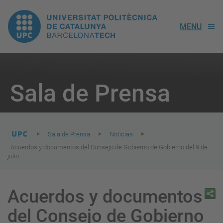
UPC.
MENU
Universitat
Politècnica
You
are
Sala de Prensa
here:
de
Catalunya
Sala de Prensa
Noticias
Acuerdos y documentos del Consejo de Gobierno de Gobierno del 9 de
julio
Acuerdos y documentos
del Consejo de Gobierno