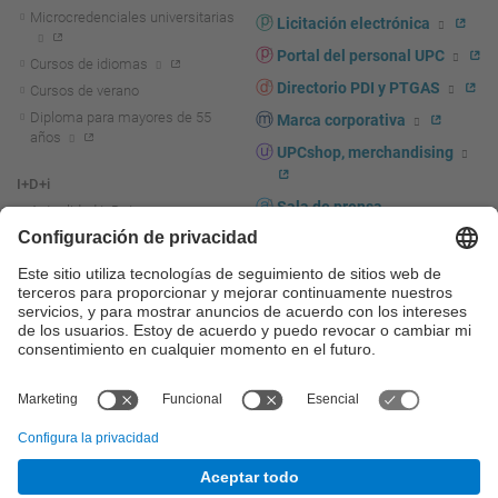
Microcredenciales universitarias
Licitación electrónica
Portal del personal UPC
Cursos de idiomas
Directorio PDI y PTGAS
Cursos de verano
Diploma para mayores de 55
Marca corporativa
años
UPCshop, merchandising
I+D+i
Sala de prensa
Actualidad I+D+I
La investigación en la UPC
Fomento y apoyo a la
investigación
La transferencia, el
emprendimiento y la innovación
en la UPC
Fomento y apoyo a la
transferencia, el emprendimiento
y la innovación
Servicios a las empresas
Servicios Científico-técnicos