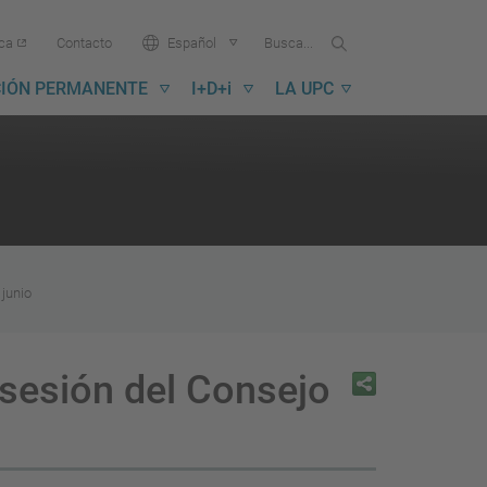
Buscar
Busca
Idioma:
ica
Contacto
Español
en
...
la
IÓN PERMANENTE
I+D+i
LA UPC
UPC
 junio
 sesión del Consejo