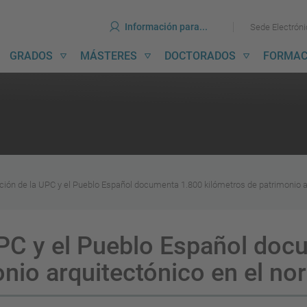
erramientas
Ir
Ir
Información para...
Sede Electrón
al
al
contenido
menú
avegación
GRADOS
MÁSTERES
DOCTORADOS
FORMAC
incipal
ción de la UPC y el Pueblo Español documenta 1.800 kilómetros de patrimonio a
UPC y el Pueblo Español doc
nio arquitectónico en el no