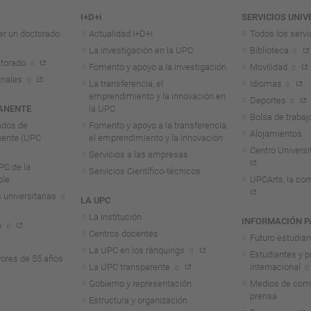
I+D+i
SERVICIOS UNIV
er un doctorado
Actualidad I+D+I
Todos los servi
La investigación en la UPC
Biblioteca
torado
Fomento y apoyo a la investigación
Movilidad
riales
La transferencia, el
Idiomas
emprendimiento y la innovación en
Deportes
ANENTE
la UPC
Bolsa de trabaj
ados de
Fomento y apoyo a la transferencia,
Alojamientos
nente (UPC
el emprendimiento y la innovación
Centro Universit
Servicios a las empresas
C de la
Servicios Científico-técnicos
ble
UPCArts, la com
 universitarias
LA UPC
La institución
INFORMACIÓN P
s
Centros docentes
Futuro estudia
La UPC en los ránquings
Estudiantes y p
ores de 55 años
La UPC transparente
internacional
Gobierno y representación
Medios de comu
prensa
Estructura y organización