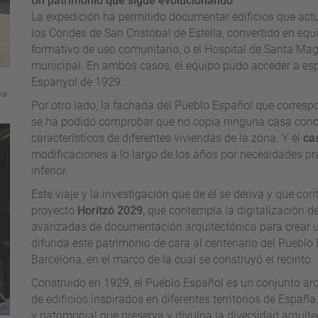
Un patrimonio que sigue evolucionando
La expedición ha permitido documentar edificios que act
los Condes de San Cristóbal de Estella, convertido en eq
formativo de uso comunitario, o el Hospital de Santa Ma
municipal. En ambos casos, el equipo pudo acceder a espa
Espanyol de 1929.
ha
Por otro lado, la fachada del Pueblo Español que corresp
se ha podido comprobar que no copia ninguna casa conc
característicos de diferentes viviendas de la zona. Y el
ca
modificaciones a lo largo de los años por necesidades prác
inferior.
Este viaje y la investigación que de él se deriva y que co
proyecto
Horitzó 2029
, que contempla la digitalización d
avanzadas de documentación arquitectónica para crear u
difunda este patrimonio de cara al centenario del Pueblo 
Barcelona, en el marco de la cual se construyó el recinto.
Construido en 1929, el Pueblo Español es un conjunto ar
de edificios inspirados en diferentes territorios de España
y patrimonial que preserva y divulga la diversidad arquitec