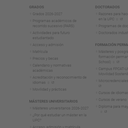
Navegación
GRADOS
DOCTORADOS
Grados 2026-2027
Razones para hac
en la UPC
Programas académicos de
recorrido sucesivo (PARS)
Programas de doc
Actividades para futuro
Doctorados indust
estudiantado
Acceso y admisión
FORMACIÓN PERM
Matrícula
Másteres y posgr
formación perma
Precios y becas
School)
Calendario y normativas
Campus FPCAT-UP
académicas
Movilidad Sosteni
Acreditación y reconocimiento de
Microcredenciales
idiomas
Movilidad y prácticas
Cursos de idioma
Cursos de verano
MÁSTERES UNIVERSITARIOS
Diploma para may
Másteres universitarios 2026-2027
¿Por qué estudiar un máster en la
UPC?
Acceso, admisión y matrícula