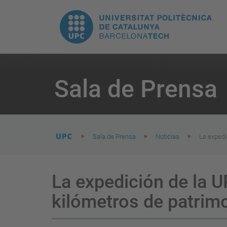
H
UPC.
N
Universitat
pr
Politècnica
You
are
Sala de Prensa
here:
de
Catalunya
Sala de Prensa
Noticias
La expedi
La expedición de la 
kilómetros de patrimo