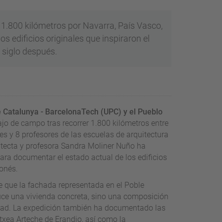
 1.800 kilómetros por Navarra, País Vasco,
s edificios originales que inspiraron el
 siglo después.
de Catalunya - BarcelonaTech (UPC) y el Pueblo
jo de campo tras recorrer 1.800 kilómetros entre
tes y 8 profesores de las escuelas de arquitectura
uitecta y profesora Sandra Moliner Nuño ha
ara documentar el estado actual de los edificios
lonés.
de que la fachada representada en el Poble
duce una vivienda concreta, sino una composición
lidad. La expedición también ha documentado las
txea Arteche de Erandio, así como la