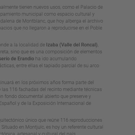
ualmente tienen nuevos usos, como el Palacio de
uipamiento municipal como espacio cultural y
gdalena de Montblanc, que hoy alberga el archivo
cios que no llegaron a reproducirse en el Poble
onde a la localidad de
Izaba (Valle del Roncal)
,
reta, sino que es una composición de elementos
serío de Erandio
ha ido acumulando
ticas, entre ellas el tapiado parcial de su arco
ntinuará en los próximos años forma parte del
e las 116 fachadas del recinto mediante técnicas
n fondo documental abierto que preserve y
Español y de la Exposición Internacional de
quitectónico único que reúne 116 reproducciones
. Situado en Montjuïc, es hoy un referente cultural
tónica, artesanal y cultural del país.