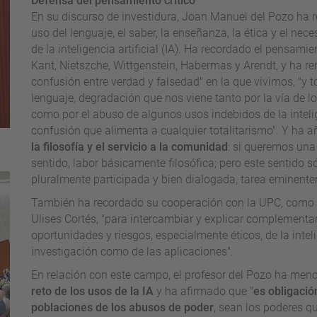
Defensa del pensamiento crítico
En su discurso de investidura, Joan Manuel del Pozo ha rea
uso del lenguaje, el saber, la enseñanza, la ética y el ne
de la inteligencia artificial (IA). Ha recordado el pensami
Kant, Nietszche, Wittgenstein, Habermas y Arendt, y ha r
confusión entre verdad y falsedad" en la que vivimos, "y
lenguaje, degradación que nos viene tanto por la vía de l
como por el abuso de algunos usos indebidos de la intelige
confusión que alimenta a cualquier totalitarismo". Y ha a
la filosofía y el servicio a la comunidad
: si queremos un
sentido, labor básicamente filosófica; pero este sentido 
pluralmente participada y bien dialogada, tarea eminent
También ha recordado su cooperación con la UPC, como l
Ulises Cortés, "para intercambiar y explicar complement
oportunidades y riesgos, especialmente éticos, de la intelig
investigación como de las aplicaciones".
En relación con este campo, el profesor del Pozo ha men
reto de los usos de la IA
y ha afirmado que "
es obligació
poblaciones de los abusos de poder
, sean los poderes q