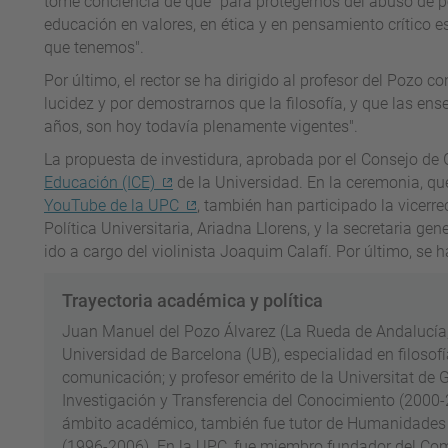
tome conciencia de que "para protegernos del abuso de po
educación en valores, en ética y en pensamiento crítico e
que tenemos".
Por último, el rector se ha dirigido al profesor del Pozo co
lucidez y por demostrarnos que la filosofía, y que las e
años, son hoy todavía plenamente vigentes".
La propuesta de investidura, aprobada por el Consejo de 
Educación (ICE)
de la Universidad. En la ceremonia, qu
YouTube de la UPC
, también han participado la vicerr
Política Universitaria, Ariadna Llorens, y la secretaria g
ido a cargo del violinista Joaquim Calafí. Por último, se h
Trayectoria académica y política
Juan Manuel del Pozo Álvarez (La Rueda de Andalucía, S
Universidad de Barcelona (UB), especialidad en filosofía 
comunicación; y profesor emérito de la Universitat de G
Investigación y Transferencia del Conocimiento (2000-
ámbito académico, también fue tutor de Humanidades e
(1996-2006). En la UPC, fue miembro fundador del Com