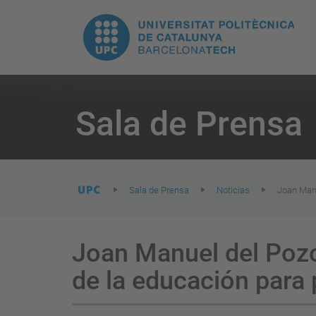
H
UPC.
N
Universitat
pr
Politècnica
You
are
Sala de Prensa
here:
de
Catalunya
Sala de Prensa
Noticias
Joan Manu
Joan Manuel del Pozo:
de la educación para p