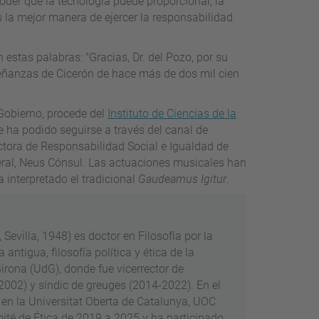
der que la tecnología puede proporcionar, la
s la mejor manera de ejercer la responsabilidad
n estas palabras: "Gracias, Dr. del Pozo, por su
nseñanzas de Cicerón de hace más de dos mil cien
Gobierno, procede del
Instituto de Ciencias de la
e ha podido seguirse a través del canal de
ectora de Responsabilidad Social e Igualdad de
eneral, Neus Cónsul. Las actuaciones musicales han
a interpretado el tradicional
Gaudeamus Igitur
.
evilla, 1948) es doctor en Filosofía por la
antigua, filosofía política y ética de la
irona (UdG), donde fue vicerrector de
2002) y síndic de greuges (2014-2022). En el
n la Universitat Oberta de Catalunya, UOC
ité de Ética de 2019 a 2025 y ha participado