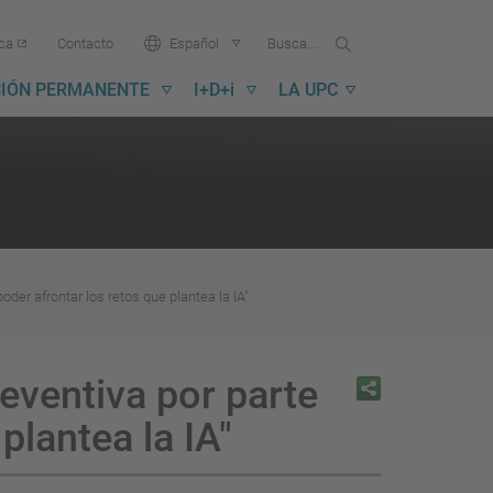
Buscar
Busca
Idioma:
ica
Contacto
Español
en
...
la
IÓN PERMANENTE
I+D+i
LA UPC
UPC
der afrontar los retos que plantea la IA"
eventiva por parte
plantea la IA"