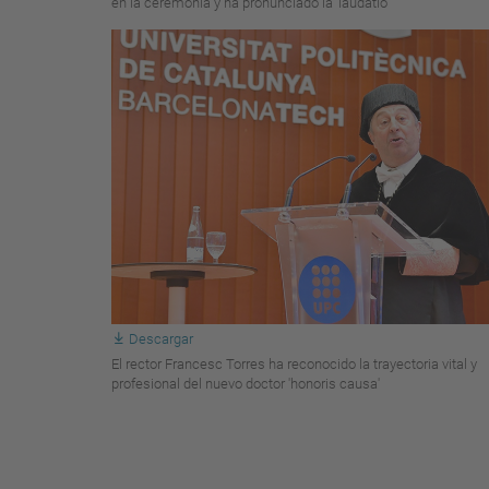
en la ceremonia y ha pronunciado la 'laudatio'
Descargar
El rector Francesc Torres ha reconocido la trayectoria vital y
profesional del nuevo doctor 'honoris causa'