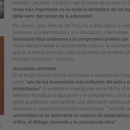
poderes. Las leyes -ha dicho- son el poder de los que no t
tarea más importante no es tanto la limitadora de las l
debe venir del campo de la educación
".
Por último, Joan Manuel del Pozo ha puesto sobre la mesa 
personas, a la democracia y a la educación, y ha instado
formación ética autónoma y el compromiso político con
invito siempre desde el pensamiento crítico y la autonomí
que es la forma de existir más congruente con el deseo p
inteligencia natural", concluyó.
Humanista referente
En el elogio de los méritos, el profesor e investigador Ul
como "
uno de los humanistas más brillantes del país y 
intelectuales"
. El profesor e investigador de la FIB ha af
reflexión filosófica, la educación y el compromiso cívic
gesto académico, sino también una afirmación pública de
sostienen a nuestra comunidad universitaria. "También s
universidad no es solamente un espacio de especializació
crítico, el diálogo razonado y la consciencia ética"
.
o