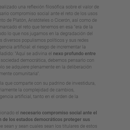
lizado una reflexión filosófica sobre el valor de
cesario compromiso social ante el reto de los usos
ento de Platón, Aristóteles o Cicerón, así como de
emarcado el reto que tenemos en esa "era de la
 todo lo que nos jugamos en la degradación del
os diversos populismos políticos y sus redes
ncia artificial: el riesgo de incrementar la
ñadido: "Aquí se adivina el
nexo profundo entre
a sociedad democrática, debemos pensarlo con
sólo se adquiere plenamente en la deliberación
emente comunitaria".
a que comparte con su padrino de investidura,
ariamente la complejidad de cambios,
encia artificial, tanto en el orden de la
cionado el
necesario compromiso social ante el
n de los estados democráticos proteger sus
ue sean y sean cuales sean los titulares de estos