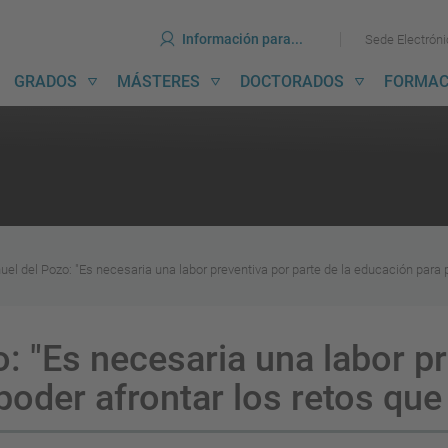
erramientas
Ir
Ir
Información para...
Sede Electrón
al
al
contenido
menú
avegación
GRADOS
MÁSTERES
DOCTORADOS
FORMAC
incipal
el del Pozo: "Es necesaria una labor preventiva por parte de la educación para po
 "Es necesaria una labor pr
oder afrontar los retos que 