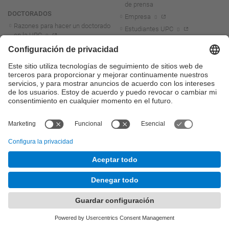
de prensa
DOCTORADOS
Empresa
Razones para hacer un doctorado
Estudiantes UPC
en la UPC
Personal UPC
Programas de doctorado
Alumni
Doctorados industriales
ACCESO DIRECTO
FORMACIÓN PERMANENTE
Atenea
Másteres y posgrados de
formación permanente (UPC
E-Secretaria
School)
Sede electrónica
Campus FPCAT-UPC de la
Movilidad Sostenible
Identidad digital
Microcredenciales universitarias
Licitación electrónica
Portal del personal UPC
Cursos de idiomas
Directorio PDI y PTGAS
Cursos de verano
Diploma para mayores de 55
Marca corporativa
años
UPCshop, merchandising
I+D+i