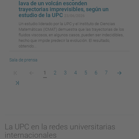
lava de un volcán esconden
trayectorias imprevisibles, según un
estudio de la UPC
23/06/2026
Un estudio liderado por la UPC y el Instituto de Ciencias
Matemáticas (ICMAT) demuestra que las trayectorias de los
fluidos viscosos, en algunos casos, pueden ser indecidibles,
hecho que impide predecir la evolución. El resultado,
obtenido...
Sala de prensa
Primera
Pàgina
Pàgina
Pàgina
Pàgina
Pàgina
Pàgina
Pàgina
Pàgina
Pàgina
1
2
3
4
5
6
7
pàgina
anterior
actual
següent
Darrera
pàgina
La UPC en la redes universitarias
internacionales