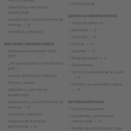
Precios y becas
Honoris causa
Calendario y normativas
académicas
SERVICIOS UNIVERSITARIOS
Acreditación y reconocimiento de
Todos los servicios
idiomas
Biblioteca
Movilidad y prácticas
Movilidad
MÁSTERES UNIVERSITARIOS
Idiomas
Másteres universitarios 2026-
Deportes
2027
Bolsa de trabajo
¿Por qué estudiar un máster en la
Alojamientos
UPC?
Centro Universitario de la Visión
Acceso, admisión y matrícula
Precios y becas
UPCArts, la comunidad cultural
Calendario y normativas
académicas
Acreditación y reconocimiento de
INFORMACIÓN PARA
idiomas
Futuro estudiantado
Movilidad y prácticas
Estudiantes y profesorado
Másteres de formación
internacional
permanente
Medios de comunicación. Sala