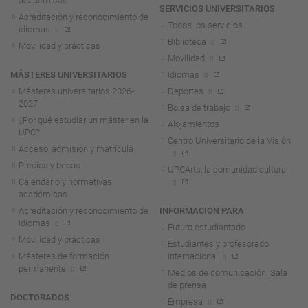
académicas
SERVICIOS UNIVERSITARIOS
Acreditación y reconocimiento de
Todos los servicios
idiomas
Biblioteca
Movilidad y prácticas
Movilidad
MÁSTERES UNIVERSITARIOS
Idiomas
Másteres universitarios 2026-
Deportes
2027
Bolsa de trabajo
¿Por qué estudiar un máster en la
Alojamientos
UPC?
Centro Universitario de la Visión
Acceso, admisión y matrícula
Precios y becas
UPCArts, la comunidad cultural
Calendario y normativas
académicas
Acreditación y reconocimiento de
INFORMACIÓN PARA
idiomas
Futuro estudiantado
Movilidad y prácticas
Estudiantes y profesorado
Másteres de formación
internacional
permanente
Medios de comunicación. Sala
de prensa
DOCTORADOS
Empresa