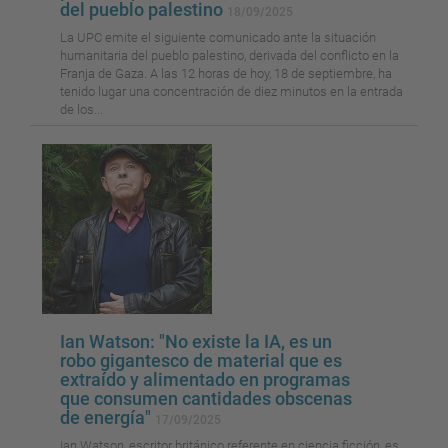
del pueblo palestino
18/09/2025
La UPC emite el siguiente comunicado ante la situación
humanitaria del pueblo palestino, derivada del conflicto en la
Franja de Gaza. A las 12 horas de hoy, 18 de septiembre, ha
tenido lugar una concentración de diez minutos en la entrada
de los...
Ian Watson: "No existe la IA, es un
robo gigantesco de material que es
extraído y alimentado en programas
que consumen cantidades obscenas
de energía"
17/09/2025
Ian Watson, escritor británico referente en ciencia ficción, es