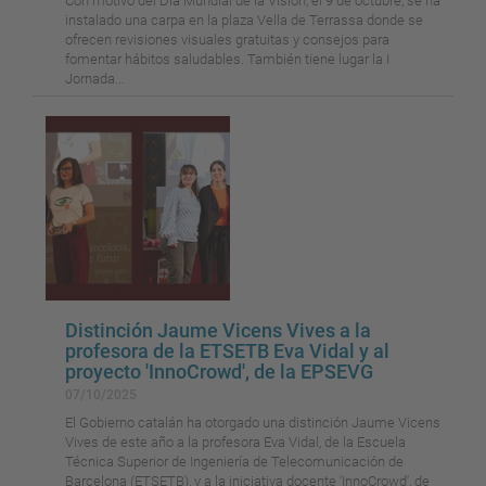
Con motivo del Día Mundial de la Visión, el 9 de octubre, se ha
instalado una carpa en la plaza Vella de Terrassa donde se
ofrecen revisiones visuales gratuitas y consejos para
fomentar hábitos saludables. También tiene lugar la I
Jornada...
Distinción Jaume Vicens Vives a la
profesora de la ETSETB Eva Vidal y al
proyecto 'InnoCrowd', de la EPSEVG
07/10/2025
El Gobierno catalán ha otorgado una distinción Jaume Vicens
Vives de este año a la profesora Eva Vidal, de la Escuela
Técnica Superior de Ingeniería de Telecomunicación de
Barcelona (ETSETB), y a la iniciativa docente 'InnoCrowd', de