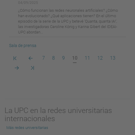
04/09/2025
¿Cómo funcionan las redes neuronales artificiales? ¿Cómo
han evolucionado? ¿Qué aplicaciones tienen? En el último
episodio de la serie de la UPC y betevé 'Quanta, quanta IA!',
las investigadoras Caroline König y Karina Gibert del IDEAI-
UPC abordan...
Sala de prensa
Primera
Pàgina
Pàgina
Pàgina
Pàgina
Pàgina
Pàgina
Pàgina
Pàgina
7
8
9
10
11
12
13
pàgina
anterior
actual
Pàgina
Darrera
següent
pàgina
La UPC en la redes universitarias
internacionales
Más redes universitarias