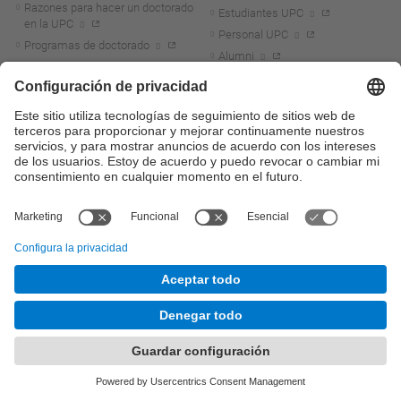
Razones para hacer un doctorado
Estudiantes UPC
en la UPC
Personal UPC
Programas de doctorado
Alumni
Doctorados industriales
ACCESO DIRECTO
FORMACIÓN PERMANENTE
Atenea
Másteres y posgrados de
formación permanente (UPC
E-Secretaria
School)
Sede electrónica
Campus FPCAT-UPC de la
Movilidad Sostenible
Identidad digital
Microcredenciales universitarias
Licitación electrónica
Portal del personal UPC
Cursos de idiomas
Directorio PDI y PTGAS
Cursos de verano
Diploma para mayores de 55
Marca corporativa
años
UPCshop, merchandising
I+D+i
Sala de prensa
Actualidad I+D+I
La investigación en la UPC