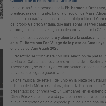
Concierto de la Philharmonia Orchestra
La pieza será interpretada por la
Philharmonia Orchestra,
prestigiosas del mundo,
bajo la dirección de
Marin Alsop
concierto contará, además, con la participación del
Coro 
del propio
Galdric Santana
, que
hará sonar las tres cam
ahora
gracias a la investigación desarrollada por la Cáte
El concierto, de
acceso libre y abierto a la ciudadanía
, h
o
en el F1 Barcelona Fan Village de la plaza de Catalunya
oficiales del
Año Gaudí 2026
.
El repertorio se completará con una selección de piezas 
la Música Catalana, el cuarto movimiento de la Séptima S
Theme Song', de Brian Tyler, en una velada concebida para 
universal del legado gaudiniano.
La cita musical de este 11 de junio en la plaza de Catal
el Palau de la Música Catalana, donde la Philharmonia Or
presentado por primera vez '84 Campanes' en el estreno de
Olivia Pérez-Collellmir creada para conmemorar el centen
nueva interpretación en el espacio público, Barcelona ha 