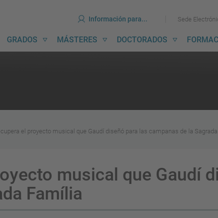
erramientas
Ir
Ir
Información para...
Sede Electrón
al
al
contenido
menú
avegación
GRADOS
MÁSTERES
DOCTORADOS
FORMAC
incipal
cupera el proyecto musical que Gaudí diseñó para las campanas de la Sagrada
royecto musical que Gaudí d
da Família