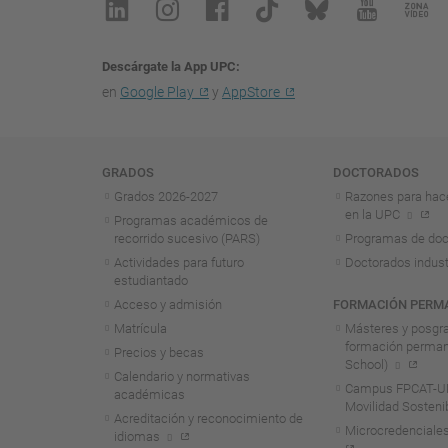
Descárgate la App UPC
en
Google Play
y
AppStore
Navegación
GRADOS
DOCTORADOS
Grados 2026-2027
Razones para hac
en la UPC
Programas académicos de
recorrido sucesivo (PARS)
Programas de doc
Actividades para futuro
Doctorados indust
estudiantado
Acceso y admisión
FORMACIÓN PERM
Matrícula
Másteres y posgr
formación perma
Precios y becas
School)
Calendario y normativas
Campus FPCAT-UP
académicas
Movilidad Sosteni
Acreditación y reconocimiento de
Microcredenciales
idiomas