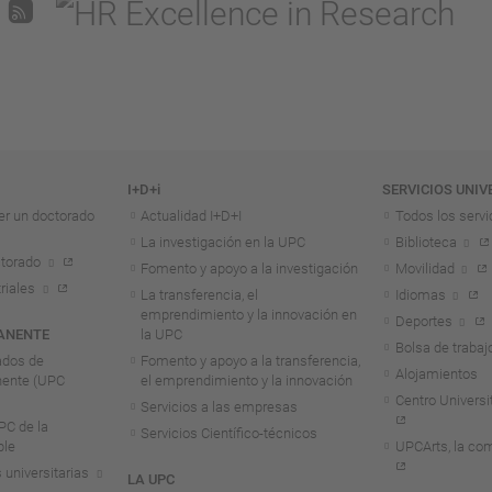
I+D+i
SERVICIOS UNIV
er un doctorado
Actualidad I+D+I
Todos los servi
La investigación en la UPC
Biblioteca
torado
Fomento y apoyo a la investigación
Movilidad
riales
La transferencia, el
Idiomas
emprendimiento y la innovación en
Deportes
ANENTE
la UPC
Bolsa de trabaj
ados de
Fomento y apoyo a la transferencia,
Alojamientos
nente (UPC
el emprendimiento y la innovación
Centro Universit
Servicios a las empresas
C de la
Servicios Científico-técnicos
ble
UPCArts, la com
 universitarias
LA UPC