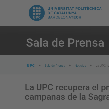
H
UPC.
N
Universitat
pr
Politècnica
You
are
Sala de Prensa
here:
de
Catalunya
Sala de Prensa
Noticias
La UPC re
La UPC recupera el p
campanas de la Sagra