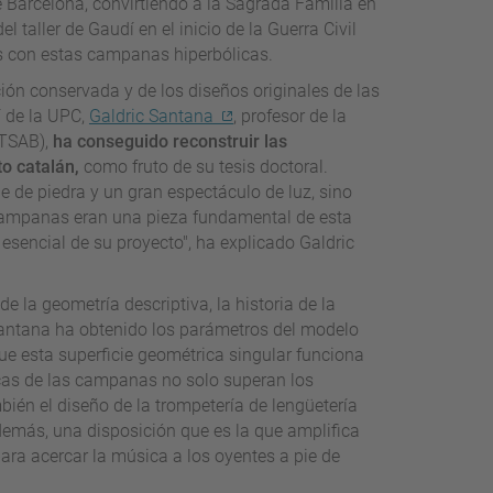
e Barcelona, convirtiendo a la Sagrada Familia en
 taller de Gaudí en el inicio de la Guerra Civil
s con estas campanas hiperbólicas.
n conservada y de los diseños originales de las
í de la UPC,
Galdric Santana
, profesor de la
ETSAB),
ha conseguido reconstruir las
to catalán,
como fruto de su tesis doctoral.
 de piedra y un gran espectáculo de luz, sino
ampanas eran una pieza fundamental de esta
e esencial de su proyecto", ha explicado Galdric
e la geometría descriptiva, la historia de la
 Santana ha obtenido los parámetros del modelo
e esta superficie geométrica singular funciona
cas de las campanas no solo superan los
bién el diseño de la trompetería de lengüetería
demás, una disposición que es la que amplifica
ara acercar la música a los oyentes a pie de