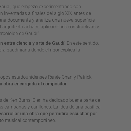
de Gaudí, que empezó experimentando con
 inventadas a finales del siglo XIX antes de
tana documenta y analiza una nueva superficie
el arquitecto achacó aplicaciones constructivas y
erboloide de Gaudí”.
ón entre ciencia y arte de Gaudí.
En este sentido,
obra gaudiniana donde el rigor explica la
ántropos estadounidenses Renée Chan y Patrick
a obra encargada al compositor
 de Ken Burns, Cieri ha dedicado buena parte de
las campanas y carillones. La idea de una basílica
esarrollar una obra que permitirá escuchar por
to musical contemporáneo.