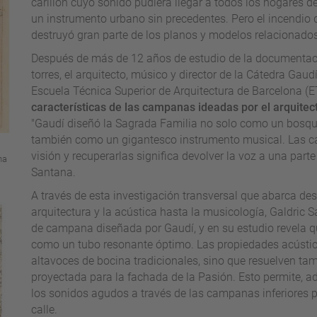
carillón cuyo sonido pudiera llegar a todos los hogares d
un instrumento urbano sin precedentes. Pero el incendio del
destruyó gran parte de los planos y modelos relacionado
Después de más de 12 años de estudio de la documentació
torres, el arquitecto, músico y director de la Cátedra Gaud
Escuela Técnica Superior de Arquitectura de Barcelona (
características de las campanas ideadas por el arquitec
"Gaudí diseñó la Sagrada Familia no solo como un bosque
también como un gigantesco instrumento musical. Las c
visión y recuperarlas significa devolver la voz a una part
na
Santana.
A través de esta investigación transversal que abarca desd
arquitectura y la acústica hasta la musicología, Galdric
de campana diseñada por Gaudí, y en su estudio revela qu
como un tubo resonante óptimo. Las propiedades acústi
altavoces de bocina tradicionales, sino que resuelven tam
proyectada para la fachada de la Pasión. Esto permite, a
los sonidos agudos a través de las campanas inferiores p
calle.