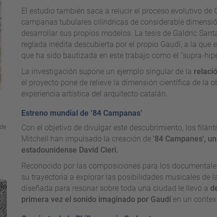
El estudio también saca a relucir el proceso evolutivo 
campanas tubulares cilíndricas de considerable dimensión
desarrollar sus propios modelos. La tesis de Galdric San
reglada inédita descubierta por el propio Gaudí, a la que 
que ha sido bautizada en este trabajo como el “supra-hip
La investigación supone un ejemplo singular de la
relaci
el proyecto pone de relieve la dimensión científica de la 
experiencia artística del arquitecto catalán.
Estreno mundial de ‘84 Campanas’
 de
Con el objetivo de divulgar este descubrimiento, los fil
Mitchell han impulsado la creación de
'84 Campanes', un
estadounidense David Cieri.
Reconocido por las composiciones para los documentales
su trayectoria a explorar las posibilidades musicales de 
diseñada para resonar sobre toda una ciudad le llevó a
d
primera vez el sonido imaginado por Gaudí
en un contex