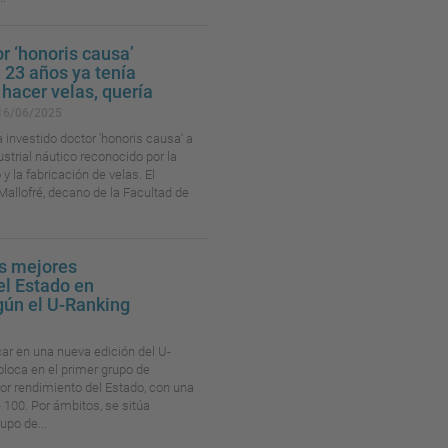
or ‘honoris causa’
 23 años ya tenía
 hacer velas, quería
16/06/2025
a investido doctor 'honoris causa' a
ustrial náutico reconocido por la
y la fabricación de velas. El
Mallofré, decano de la Facultad de
as mejores
el Estado en
gún el U-Ranking
ar en una nueva edición del U-
oloca en el primer grupo de
r rendimiento del Estado, con una
 100. Por ámbitos, se sitúa
upo de...