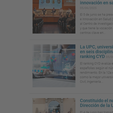
innovación en s
05/06/2025
El 5 de junio se ha pres
e Innovación en Salud (
al Centro de Investigac
y que tiene la vocación
centros clave en...
La UPC, universi
en seis discipl
ranking CYD
05/0
El ranking CYD evalúa 
españolas según el nú
rendimiento. En la 12a 
como la mejor universi
Civil, Ingeniería...
Constituido el 
Dirección de la
El 4 de junio han toma