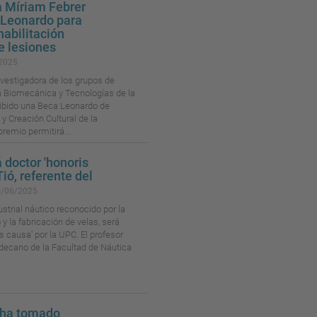
a Míriam Febrer
 Leonardo para
habilitación
e lesiones
2025
nvestigadora de los grupos de
ía Biomecánica y Tecnologías de la
cibido una Beca Leonardo de
 y Creación Cultural de la
remio permitirá...
 doctor 'honoris
ió, referente del
0/06/2025
ustrial náutico reconocido por la
y la fabricación de velas, será
s causa' por la UPC. El profesor
 decano de la Facultad de Náutica
 ha tomado