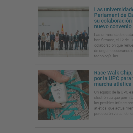
Las universidade
Parlament de C
su colaboración 
nuevo convenio
Las universidades cata
han firmado, el 12 de 
colaboración que renue
de seguir cooperando en
tecnología, las...
Race Walk Chip, 
por la UPC para 
marcha atlética
Un equipo de la UPC es
electrónico que permit
las posibles infraccio
atlética, que actualme
percepción visual de los