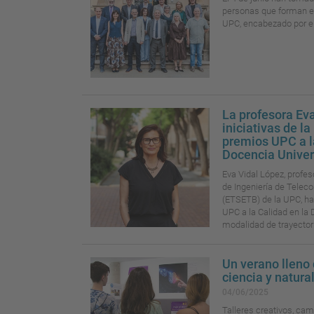
personas que forman el
UPC, encabezado por el
La profesora Eva
iniciativas de l
premios UPC a l
Docencia Univer
Eva Vidal López, profes
de Ingeniería de Tele
(ETSETB) de la UPC, ha
UPC a la Calidad en la 
modalidad de trayectori
Un verano lleno 
ciencia y natura
04/06/2025
Talleres creativos, ca