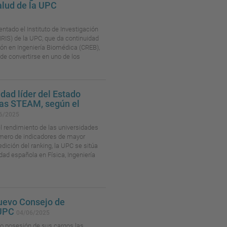
alud de la UPC
entado el Instituto de Investigación
IRIS) de la UPC, que da continuidad
ión en Ingeniería Biomédica (CREB),
 de convertirse en uno de los
dad líder del Estado
inas STEAM, según el
6/2025
el rendimiento de las universidades
mero de indicadores de mayor
edición del ranking, la UPC se sitúa
dad española en Física, Ingeniería
nuevo Consejo de
 UPC
04/06/2025
do posesión de sus cargos las