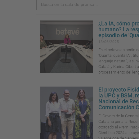
Search
¿La IA, cómo pr
humano? La resp
episodio de 'Qua
18/06/2025
En el octavo episodio d
'Quanta, quanta IA!', ti
lenguaje natural', las 
Català y Karina Gibert a
procesamiento del lengu
El proyecto Fisi
la UPC y BSM, r
Nacional de Rec
Comunicación C
El Govern de la General
Catalana per a la Recer
otorgado el Premi Nac
Científica 2024 al proy
y Barcelona de Serveis.