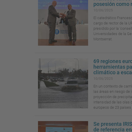
posesión como r
10/06/2025
El catedrático Frances
cargo de rector de la UP
presidido por la 'consel
Universidades de la Gen
Montserrat.
69 regiones eu
herramientas par
climático a esca
10/06/2025
En un contexto de cam
las áreas en riesgo de i
proyección de precipit
intensidad de las olas 
europeos de 23 países 
Se presenta IRIS
de referencia en