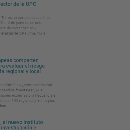
ector de la UPC
c Torres ha tomado posesión del
C el 3 de junio, en un acto
lera' de Investigación y
eralitat de Catalunya, Núria
ropeas comparten
a evaluar el riesgo
la regional y local
bio climático, ¿cómo cambiarán
ncendios forestales?, ¿y la
aciones extremas o la frecuencia e
de calor? 69 regiones y municipios
han...
, el nuevo instituto
 investigación e