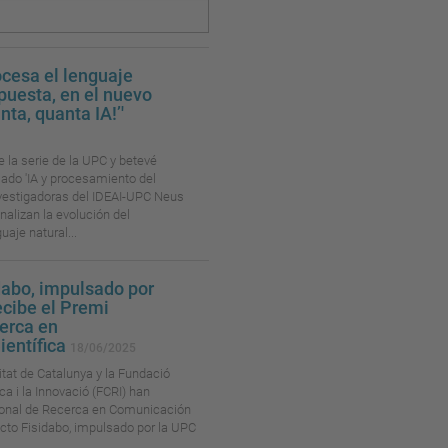
ocesa el lenguaje
uesta, en el nuevo
nta, quanta IA!’'
e la serie de la UPC y betevé
tulado 'IA y procesamiento del
investigadoras del IDEAI-UPC Neus
nalizan la evolución del
aje natural...
dabo, impulsado por
ecibe el Premi
erca en
ientífica
18/06/2025
itat de Catalunya y la Fundació
ca i la Innovació (FCRI) han
ional de Recerca en Comunicación
ecto Fisidabo, impulsado por la UPC
..