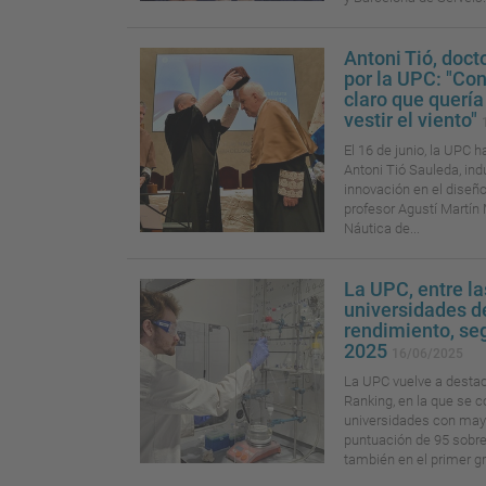
Antoni Tió, doct
por la UPC: "Con
claro que quería
vestir el viento"
El 16 de junio, la UPC h
Antoni Tió Sauleda, ind
innovación en el diseño 
profesor Agustí Martín 
Náutica de...
La UPC, entre l
universidades d
rendimiento, se
2025
16/06/2025
La UPC vuelve a destac
Ranking, en la que se c
universidades con mayo
puntuación de 95 sobre
también en el primer gr