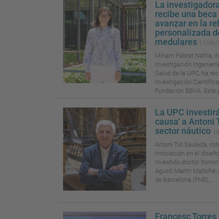
La investigador
recibe una beca
avanzar en la re
personalizada d
medulares
11/06/
Míriam Febrer Nafría, i
investigación Ingenier
Salud de la UPC, ha re
Investigación Científica
Fundación BBVA. Este p
La UPC investirá
causa' a Antoni T
sector náutico
1
Antoni Tió Sauleda, ind
innovación en el diseño 
investido doctor 'honori
Agustí Martín Mallofré,
de Barcelona (FNB),...
Francesc Torres