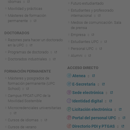
idiomas
Futuro estudiantado
Movilidad y prácticas
Estudiantes y profesorado
Másteres de formación
internacional
permanente
Medios de comunicación. Sala
de prensa
DOCTORADOS
Empresa
Razones para hacer un doctorado
Estudiantes UPC
en la UPC
Personal UPC
Programas de doctorado
Alumni
Doctorados industriales
ACCESO DIRECTO
FORMACIÓN PERMANENTE
Atenea
Másteres y posgrados de
formación permanente (UPC
E-Secretaria
School)
Sede electrónica
Campus FPCAT-UPC de la
Movilidad Sostenible
Identidad digital
Microcredenciales universitarias
Licitación electrónica
Portal del personal UPC
Cursos de idiomas
Directorio PDI y PTGAS
Cursos de verano