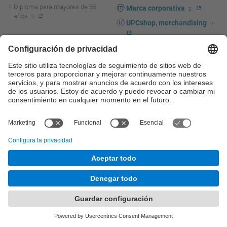
Diploma para mayores de 55
Marca corporativa
años
UPCshop, merchandising
I+D+i
Sala de prensa
Actualidad I+D+I
La investigación en la UPC
Fomento y apoyo a la
investigación
La transferencia, el
emprendimiento y la innovación
en la UPC
Fomento y apoyo a la
transferencia, el emprendimiento
y la innovación
Servicios a las empresas
Servicios Científico-técnicos
© UPC
Universitat Politècnica de Catalunya - BarcelonaTech
Contacto
Mapa del web
Accesibilidad
Aviso legal
Configuración de privacidad