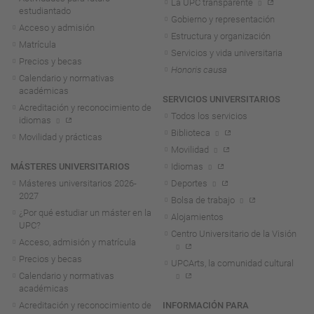
La UPC transparente
estudiantado
Gobierno y representación
Acceso y admisión
Estructura y organización
Matrícula
Servicios y vida universitaria
Precios y becas
Honoris causa
Calendario y normativas
académicas
SERVICIOS UNIVERSITARIOS
Acreditación y reconocimiento de
Todos los servicios
idiomas
Biblioteca
Movilidad y prácticas
Movilidad
MÁSTERES UNIVERSITARIOS
Idiomas
Másteres universitarios 2026-
Deportes
2027
Bolsa de trabajo
¿Por qué estudiar un máster en la
Alojamientos
UPC?
Centro Universitario de la Visión
Acceso, admisión y matrícula
Precios y becas
UPCArts, la comunidad cultural
Calendario y normativas
académicas
Acreditación y reconocimiento de
INFORMACIÓN PARA