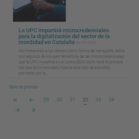
La UPC impartirá microcredenciales
para la digitalización del sector de la
movilidad en Cataluña
03/07/2023
Del metaverso a los drones como forma de transporte, estos
son algunos de los ejes temáticos de las microcredenciales
que la UPC impartirá en el curso 2023-2024. Será la primera
vez que la Universidad imparta este tipo de estudios
previstos por la...
Sala de prensa
Primera
Pàgina
Pàgina
Pàgina
Pàgina
Pàgina
Pàgina
Pàgina
29
30
31
32
33
34
pàgina
anterior
actual
Pàgina
Darrera
següent
pàgina