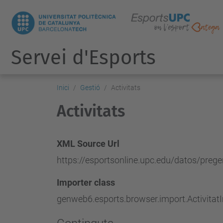
Servei d'Esports
Inici
Gestió
Activitats
Activitats
XML Source Url
https://esportsonline.upc.edu/datos/preg
Importer class
genweb6.esports.browser.import.Activitat