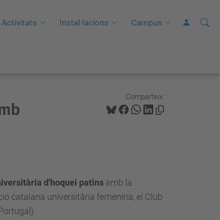
Cerca
C
Activitats
Instal·lacions
Campus
e
r
c
a
a
Comparteix:
amb
v
a
n
ç
a
d
iversitària d'hoquei patins
amb la
a
ció catalana universitària femenina, el Club
…
(Portugal).