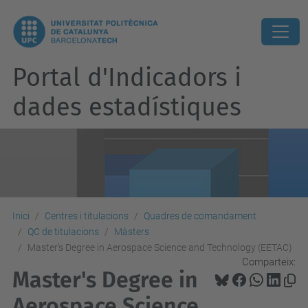
Portal d'Indicadors i
dades estadístiques
Inici
Centres i titulacions
Quadres de comandament
QC de titulacions
Màsters
Master's Degree in Aerospace Science and Technology (EETAC)
Comparteix:
Master's Degree in
Aerospace Science