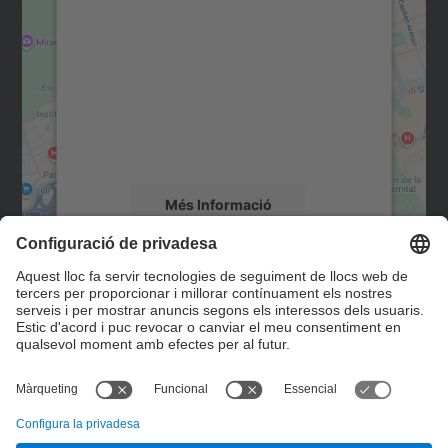
consentiment per carregar el
servei Google Maps!
Utilitzem un servei de tercers per incrustar
contingut del mapa que pugui recollir dades
sobre la vostra activitat. Reviseu-ne els
detalls i accepteu el servei per veure el
mapa.
Més Informació
Accepta
Contacte
powered by
Usercentrics Consent
Management Platform
Formulari de contacte