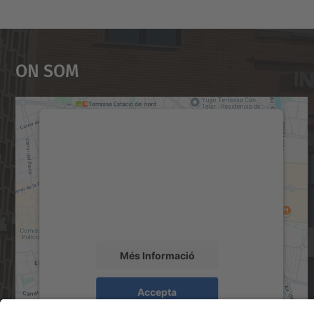
On Som
Necessitem el vostre consentiment
per carregar el servei Google Maps!
Utilitzem un servei de tercers per incrustar
contingut del mapa que pugui recollir dades
sobre la vostra activitat. Reviseu-ne els
detalls i accepteu el servei per veure el mapa.
Més Informació
Accepta