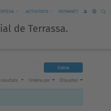
Cerca
C
ERTESA
ACTIVITATS
INTRANET
e
rial de Terrassa.
r
c
a
a
v
a
n
ç
s resultats.
Ordena per
Etiquetes
a
d
a
…