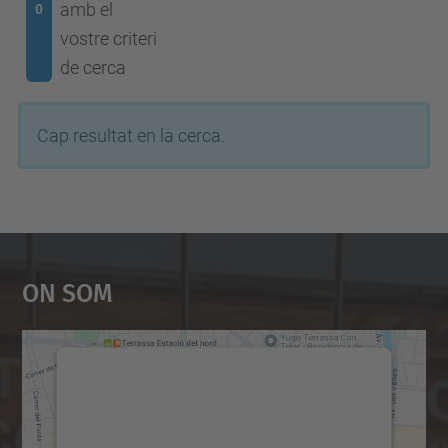
amb el
0
vostre criteri
de cerca
Cap resultat en la cerca.
On Som
Necessitem el vostre
consentiment per carregar el
servei Google Maps!