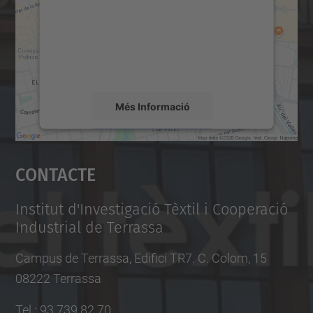
Utilitzem un servei de tercers per incrustar
contingut del mapa que pugui recollir dades
sobre la vostra activitat. Reviseu-ne els
detalls i accepteu el servei per veure el
mapa.
Més Informació
Accepta
Contacte
powered by
Usercentrics Consent
Management Platform
Institut d'Investigació Tèxtil i Cooperació
Industrial de Terrassa
Campus de Terrassa, Edifici TR7. C. Colom, 15
08222 Terrassa
Tel.
:
93 739 82 70