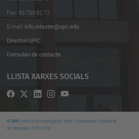
Fax
:
93 739 82 72
E-mail
:
info.intexter@upc.edu
Directori UPC
Formulari de contacte
Llista Xarxes Socials
© UPC
Institut d'Investigació Tèxtil i Cooperació Industrial
de Terrassa. INTEXTER