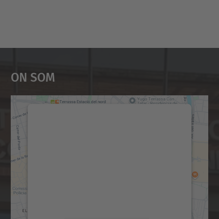
On Som
Necessitem el vostre
consentiment per carregar el
servei Google Maps!
Utilitzem un servei de tercers per incrustar
contingut del mapa que pugui recollir dades
sobre la vostra activitat. Reviseu-ne els
detalls i accepteu el servei per veure el
mapa.