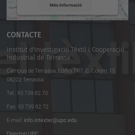
Més Informació
Accepta
Contacte
powered by
Usercentrics Consent
Management Platform
Institut d'Investigació Tèxtil i Cooperació
Industrial de Terrassa
Campus de Terrassa, Edifici TR7. C. Colom, 15
08222 Terrassa
Tel.
:
93 739 82 70
Fax
:
93 739 82 72
E-mail
:
info.intexter@upc.edu
Directori UPC